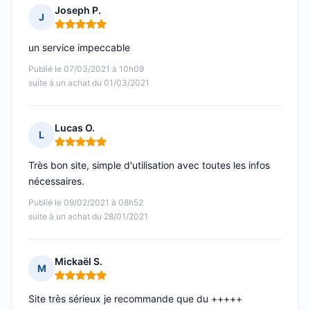
Joseph P.
J
Note : 5 sur 5
un service impeccable
Publié le 07/03/2021 à 10h09
suite à un achat du 01/03/2021
Lucas O.
L
Note : 5 sur 5
Très bon site, simple d'utilisation avec toutes les infos
nécessaires.
Publié le 09/02/2021 à 08h52
suite à un achat du 28/01/2021
Mickaël S.
M
Note : 5 sur 5
Site très sérieux je recommande que du +++++