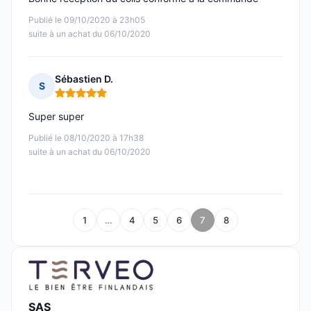
Publié le 09/10/2020 à 23h05
suite à un achat du 06/10/2020
Sébastien D.
S
Note : 5 sur 5
Super super
Publié le 08/10/2020 à 17h38
suite à un achat du 06/10/2020
1
…
4
5
6
7
8
SAS