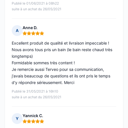
Publié le 01/06/2021 à 08h22
suite à un achat du 26/05/2021
Anne D.
A
Note : 5 sur 5
Excellent produit de qualité et livraison impeccable !
Nous avons tous pris un bain (le bain reste chaud très
longtemps)
Formidable sommes très content !
Je remercie aussi Terveo pour sa communication,
j'avais beaucoup de questions et ils ont pris le temps
d'y répondre sérieusement. Merci
Publié le 31/05/2021 à 16h10
suite à un achat du 26/05/2021
Yannick C.
Y
Note : 5 sur 5