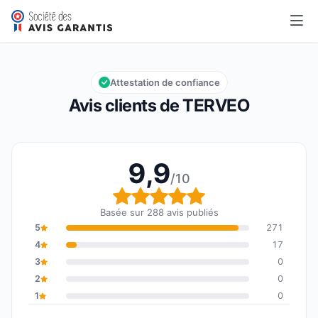
TERVEO
9,9/10
Note globale : 9,9 sur 10
Attestation de confiance
Avis clients de TERVEO
9,9
/10
Note globale : 9,9 sur 1
Basée sur 288 avis publiés
5
271
4
17
3
0
2
0
1
0