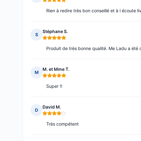
Note : 5 sur 5
Rien à redire très bon conseillé et à l écoute 
Stéphane S.
S
Note : 5 sur 5
Produit de très bonne qualité. Me Ladu a été
M. et Mme T.
M
Note : 5 sur 5
Super !!
David M.
D
Note : 4 sur 5
Très compétent