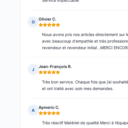
Service impeccable
Olivier C.
O
Note : 5 sur 5
Nous avons pris nos articles directement sur 
avec beaucoup d'empathie et très professionne
revendeur et revendeur initial ..MERCI ENCO
Jean-François R.
J
Note : 5 sur 5
Très bon service. Chaque fois que j’ai souhait
et ont traité avec soin mes demandes.
Aymeric C.
A
Note : 5 sur 5
Très réactif Matériel de qualité Merci à l’équip