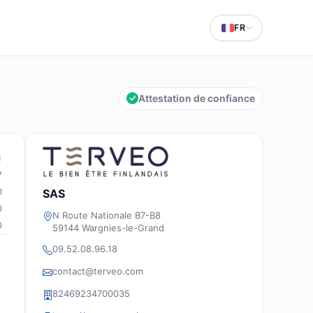
FR
Attestation de confiance
1
7
SAS
0
0
N Route Nationale B7-B8
0
59144 Wargnies-le-Grand
09.52.08.96.18
contact@terveo.com
82469234700035