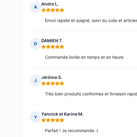
Andre L.
A
Note : 5 sur 5
Envoi rapide et soigné, suivi du colis et arti
DAMIEN T.
D
Note : 5 sur 5
Commande livrée en temps et en heure
Jérôme S.
J
Note : 5 sur 5
Très bien produits conformes et livraison rapi
Yannick et Karine M.
Y
Note : 5 sur 5
Parfait ! Je recommande :)