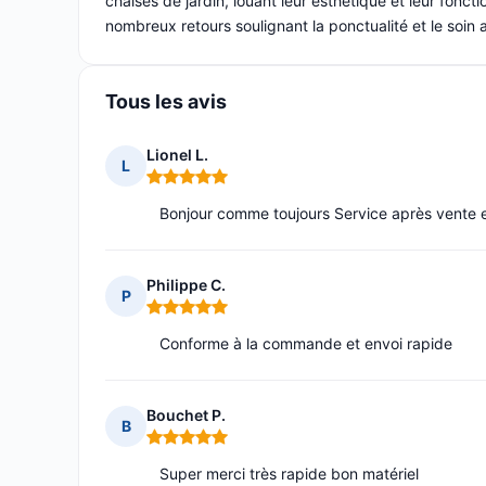
chaises de jardin, louant leur esthétique et leur foncti
nombreux retours soulignant la ponctualité et le soin 
Tous les avis
Lionel L.
L
Note : 5 sur 5
Bonjour comme toujours Service après vente e
Philippe C.
P
Note : 5 sur 5
Conforme à la commande et envoi rapide
Bouchet P.
B
Note : 5 sur 5
Super merci très rapide bon matériel