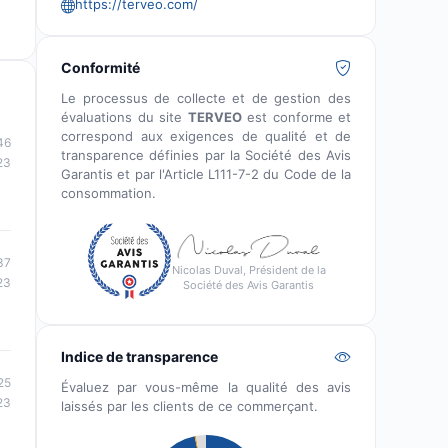
https://terveo.com/
Conformité
Le processus de collecte et de gestion des
évaluations du site
TERVEO
est conforme et
correspond aux exigences de qualité et de
46
transparence définies par la Société des Avis
23
Garantis et par l'Article L111-7-2 du Code de la
consommation.
37
Nicolas Duval, Président de la
23
Société des Avis Garantis
Indice de transparence
25
Évaluez par vous-même la qualité des avis
23
laissés par les clients de ce commerçant.