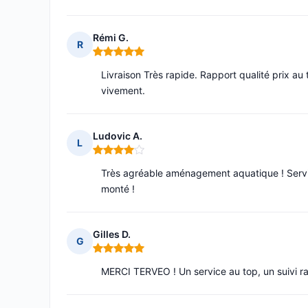
Rémi G.
R
Note : 5 sur 5
Livraison Très rapide. Rapport qualité prix a
vivement.
Ludovic A.
L
Note : 4 sur 5
Très agréable aménagement aquatique ! Service
monté !
Gilles D.
G
Note : 5 sur 5
MERCI TERVEO ! Un service au top, un suivi ra