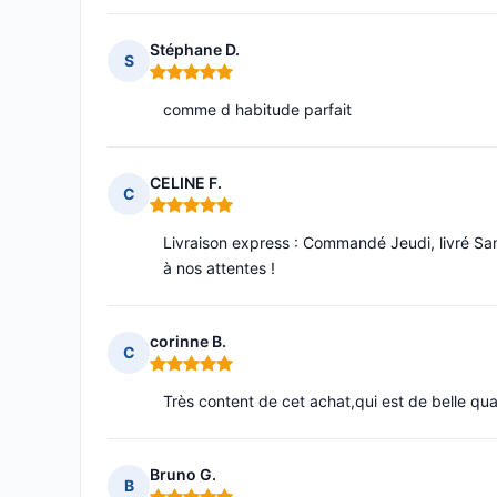
Stéphane D.
S
Note : 5 sur 5
comme d habitude parfait
CELINE F.
C
Note : 5 sur 5
Livraison express : Commandé Jeudi, livré Sam
à nos attentes !
corinne B.
C
Note : 5 sur 5
Très content de cet achat,qui est de belle qua
Bruno G.
B