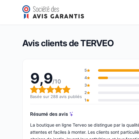
TERVEO
9,9/10
(288 avis)
Note globale : 9,9 sur 10
Avis clients de TERVEO
5
9,9
4
/10
3
Note globale : 9,9 sur 10
2
Basée sur 288 avis publiés
1
Résumé des avis
La boutique en ligne Terveo se distingue par la qual
attentes et faciles à monter. Les clients sont particu