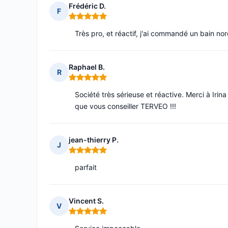
Frédéric D.
F
Note : 5 sur 5
Très pro, et réactif, j'ai commandé un bain n
Raphael B.
R
Note : 5 sur 5
Société très sérieuse et réactive. Merci à Irin
que vous conseiller TERVEO !!!
jean-thierry P.
J
Note : 5 sur 5
parfait
Vincent S.
V
Note : 5 sur 5