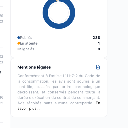
29
23
Publiés
288
En attente
1
Signalés
9
32
23
Mentions légales
à
Conformément à l'article L111-7-2 du Code de
la consommation, les avis sont soumis à un
contrôle, classés par ordre chronologique
décroissant, et conservés pendant toute la
durée d'exécution du contrat du commerçant.
16
Avis récoltés sans aucune contrepartie.
En
22
savoir plus…