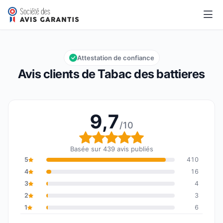
Tabac des battieres
9,7/10
Note globale : 9,7 sur 10
Attestation de confiance
Avis clients de Tabac des battieres
9,7
/10
Note globale : 9,7 sur 1
Basée sur 439 avis publiés
5
410
4
16
3
4
2
3
1
6