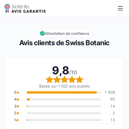
Swiss Botanic
9,8/10
Note globale : 9,8 sur 10
Attestation de confiance
Avis clients de Swiss Botanic
9,8
/10
Note globale : 9,8 sur 1
Basée sur 1 502 avis publiés
5
1 408
4
65
3
14
2
2
1
13