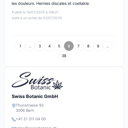
les douleurs. Hernies discales et coeliakie.
Publié le 16/07/2025 à 08h21
suite à un achat du 02/07/2025
1
…
3
4
5
6
7
8
9
…
38
Swiss Botanic GmbH
Thunstrasse 92
3006 Bern
+41 21 311 04 00