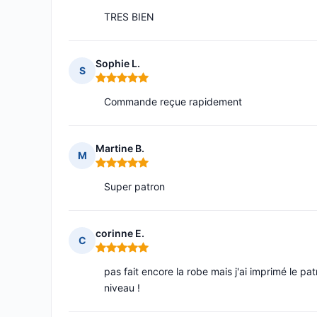
TRES BIEN
Sophie L.
S
Note : 5 sur 5
Commande reçue rapidement
Martine B.
M
Note : 5 sur 5
Super patron
corinne E.
C
Note : 5 sur 5
pas fait encore la robe mais j'ai imprimé le patr
niveau !