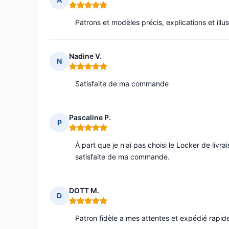
Note : 5 sur 5
Patrons et modèles précis, explications et illus
Nadine V.
N
Note : 5 sur 5
Satisfaite de ma commande
Pascaline P.
P
Note : 5 sur 5
À part que je n'ai pas choisi le Locker de livra
satisfaite de ma commande.
DOTT M.
D
Note : 5 sur 5
Patron fidèle a mes attentes et expédié rapide