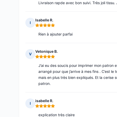
Livraison rapde avec bon suivi. Très joli tissu.
Isabelle R.
I
Note : 5 sur 5
Rien à ajouter parfai
Vetonique B.
V
Note : 5 sur 5
J’ai eu des soucis pour imprimer mon patron et
arrangé pour que j’arrive à mes fins . C’est le
mais en plus très bien expliqués. Et la cerise 
patron.
isabelle R.
I
Note : 5 sur 5
explication très claire