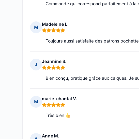
Commande qui correspond parfaitement à la des
Madeleine L.
M
Note : 5 sur 5
Toujours aussi satisfaite des patrons pochette
Jeannine S.
J
Note : 5 sur 5
Bien conçu, pratique grâce aux calques. Je sui
marie-chantal V.
M
Note : 5 sur 5
Très bien
Anne M.
A