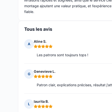
livraisons rapides et soignées, ainsi que le service cli
montage ajoutent une valeur pratique, et l’expérienc
fiable.
Tous les avis
Aline S.
A
Note : 5 sur 5
Les patrons sont toujours tops !
Genevieve L.
G
Note : 5 sur 5
Patron clair, explications précises, résultat j'a
laurita B.
L
Note : 5 sur 5