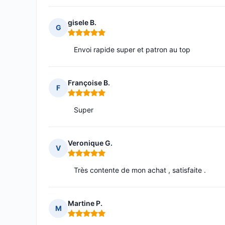
gisele B.
G
Note : 5 sur 5
Envoi rapide super et patron au top
Françoise B.
F
Note : 5 sur 5
Super
Veronique G.
V
Note : 5 sur 5
Très contente de mon achat , satisfaite .
Martine P.
M
Note : 5 sur 5