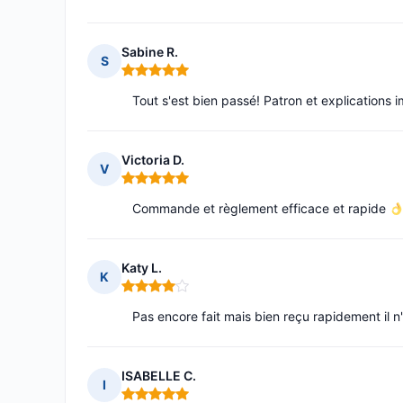
Sabine R.
S
Note : 5 sur 5
Tout s'est bien passé! Patron et explications 
Victoria D.
V
Note : 5 sur 5
Commande et règlement efficace et rapide
Katy L.
K
Note : 4 sur 5
Pas encore fait mais bien reçu rapidement il n'
ISABELLE C.
I
Note : 5 sur 5