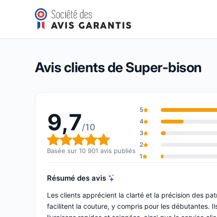
Super-bison
9,7/10
(10 901 avis)
Note globale : 9,7 sur 10
Avis clients de Super-bison
5
9,7
4
/10
3
Note globale : 9,7 sur 10
2
Basée sur 10 901 avis publiés
1
Résumé des avis
Les clients apprécient la clarté et la précision des pa
facilitent la couture, y compris pour les débutantes. Ils