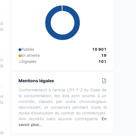
40
26
Publiés
10 901
En attente
19
01
Signalés
101
26
Mentions légales
Conformément à l'article L111-7-2 du Code de
la consommation, les avis sont soumis à un
34
contrôle, classés par ordre chronologique
26
décroissant, et conservés pendant toute la
durée d'exécution du contrat du commerçant.
Avis récoltés sans aucune contrepartie.
En
savoir plus…
06