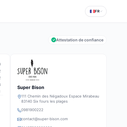
FR
Attestation de confiance
0
2
2
6
Super Bison
1
111 Chemin des Négadoux Espace Mirabeau
83140 Six fours les plages
0981900222
contact@super-bison.com