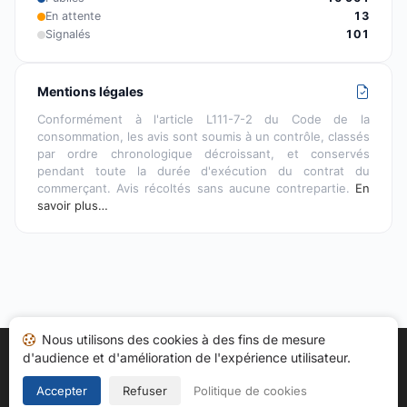
En attente
13
Signalés
101
Mentions légales
Conformément à l'article L111-7-2 du Code de la
consommation, les avis sont soumis à un contrôle, classés
par ordre chronologique décroissant, et conservés
pendant toute la durée d'exécution du contrat du
commerçant. Avis récoltés sans aucune contrepartie.
En
savoir plus…
Nous utilisons des cookies à des fins de mesure
d'audience et d'amélioration de l'expérience utilisateur.
Accueil
Mes avis
Catégories
CGU
Cookies
Politique de confidentialité
Mentions légales
Accepter
Refuser
Politique de cookies
Copyright © 2026
Société des Avis Garantis
. Tous droits