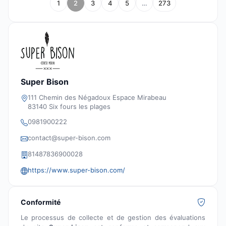
1
2
3
4
5
…
273
Super Bison
111 Chemin des Négadoux Espace Mirabeau
83140 Six fours les plages
0981900222
contact@super-bison.com
81487836900028
https://www.super-bison.com/
Conformité
Le processus de collecte et de gestion des évaluations