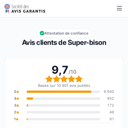
Super-bison
9,7/10
Note globale : 9,7 sur 10
Attestation de confiance
Avis clients de Super-bison
9,7
/10
Note globale : 9,7 sur 1
Basée sur 10 901 avis publiés
5
9 640
4
952
3
172
2
46
1
91