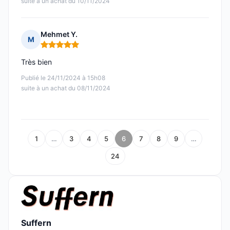
suite à un achat du 10/11/2024
Mehmet Y.
M
Note : 5 sur 5
Très bien
Publié le 24/11/2024 à 15h08
suite à un achat du 08/11/2024
1
…
3
4
5
6
7
8
9
…
24
Suffern