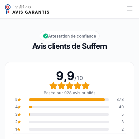
Suffern
9,9/10
Note globale : 9,9 sur 10
Attestation de confiance
Avis clients de Suffern
9,9
/10
Note globale : 9,9 sur 1
Basée sur 928 avis publiés
5
878
4
40
3
5
2
3
1
2