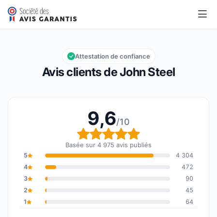
John Steel
9,6/10
Note globale : 9,6 sur 10
Attestation de confiance
Avis clients de John Steel
9,6
/10
Note globale : 9,6 sur 1
Basée sur 4 975 avis publiés
5
4 304
4
472
3
90
2
45
1
64