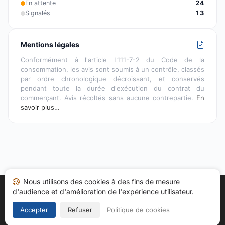
En attente
24
Signalés
13
Mentions légales
Conformément à l'article L111-7-2 du Code de la
consommation, les avis sont soumis à un contrôle, classés
par ordre chronologique décroissant, et conservés
pendant toute la durée d'exécution du contrat du
commerçant. Avis récoltés sans aucune contrepartie.
En
savoir plus…
Nous utilisons des cookies à des fins de mesure
d'audience et d'amélioration de l'expérience utilisateur.
Accueil
Mes avis
Catégories
CGU
Cookies
Politique de confidentialité
Mentions légales
Accepter
Refuser
Politique de cookies
Copyright © 2026
Société des Avis Garantis
. Tous droits