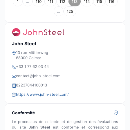
1
…
110
111
112
113
114
115
116
…
125
John Steel
13 rue Mittlerweg
68000 Colmar
+33 1 77 62 03 44
contact@john-steel.com
82237044100013
https://www.john-steel.com/
Conformité
Le processus de collecte et de gestion des évaluations
du site
John Steel
est conforme et correspond aux