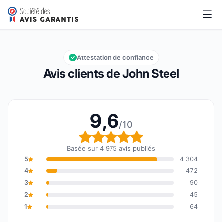
John Steel
9,6/10
Note globale : 9,6 sur 10
Attestation de confiance
Avis clients de John Steel
9,6
/10
Note globale : 9,6 sur 1
Basée sur 4 975 avis publiés
5
4 304
4
472
3
90
2
45
1
64