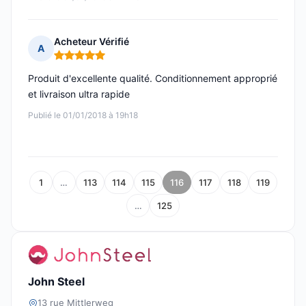
Acheteur Vérifié
A
Note : 5 sur 5
Produit d'excellente qualité. Conditionnement approprié
et livraison ultra rapide
Publié le 01/01/2018 à 19h18
1
…
113
114
115
116
117
118
119
…
125
John Steel
13 rue Mittlerweg