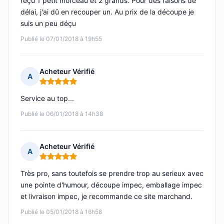
reçu 1 petit morceau et 2 grands. Pour des raisons de
délai, j'ai dû en recouper un. Au prix de la découpe je
suis un peu déçu
Publié le 07/01/2018 à 19h55
Acheteur Vérifié
A
Note : 5 sur 5
Service au top...
Publié le 06/01/2018 à 14h38
Acheteur Vérifié
A
Note : 5 sur 5
Très pro, sans toutefois se prendre trop au serieux avec
une pointe d'humour, découpe impec, emballage impec
et livraison impec, je recommande ce site marchand.
Publié le 05/01/2018 à 16h58