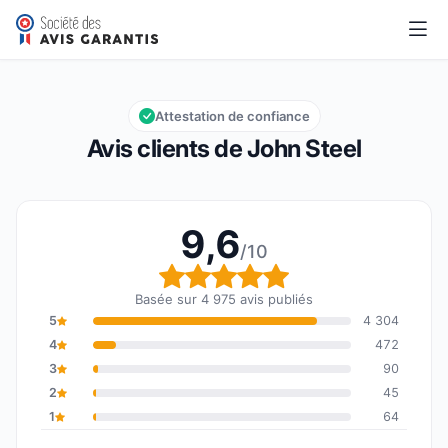
John Steel
9,6/10
Note globale : 9,6 sur 10
Attestation de confiance
Avis clients de John Steel
9,6
/10
Note globale : 9,6 sur 1
Basée sur 4 975 avis publiés
5
4 304
4
472
3
90
2
45
1
64