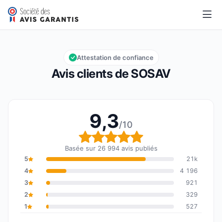
SOSAV
9,3/10
Note globale : 9,3 sur 10
Attestation de confiance
Avis clients de SOSAV
9,3
/10
Note globale : 9,3 sur 1
Basée sur 26 994 avis publiés
5
21k
4
4 196
3
921
2
329
1
527