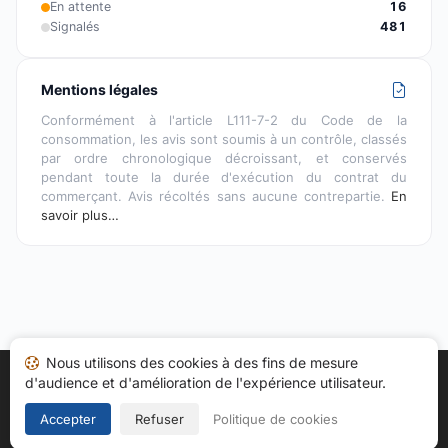
En attente
16
Signalés
481
Mentions légales
Conformément à l'article L111-7-2 du Code de la
consommation, les avis sont soumis à un contrôle, classés
par ordre chronologique décroissant, et conservés
pendant toute la durée d'exécution du contrat du
commerçant. Avis récoltés sans aucune contrepartie.
En
savoir plus…
Nous utilisons des cookies à des fins de mesure
d'audience et d'amélioration de l'expérience utilisateur.
Accueil
Mes avis
Catégories
CGU
Cookies
Politique de confidentialité
Mentions légales
Accepter
Refuser
Politique de cookies
Copyright © 2026
Société des Avis Garantis
. Tous droits