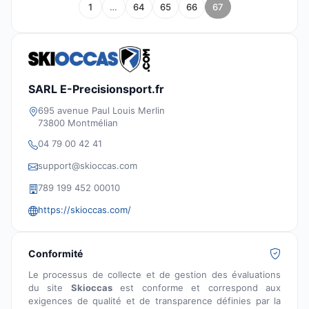
1
…
64
65
66
67
SARL E-Precisionsport.fr
695 avenue Paul Louis Merlin
73800 Montmélian
04 79 00 42 41
support@skioccas.com
789 199 452 00010
https://skioccas.com/
Conformité
Le processus de collecte et de gestion des évaluations
du site
Skioccas
est conforme et correspond aux
exigences de qualité et de transparence définies par la