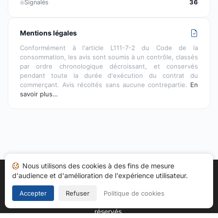
Signalés
36
Mentions légales
Conformément à l'article L111-7-2 du Code de la
consommation, les avis sont soumis à un contrôle, classés
par ordre chronologique décroissant, et conservés
pendant toute la durée d'exécution du contrat du
commerçant. Avis récoltés sans aucune contrepartie.
En
savoir plus…
Nous utilisons des cookies à des fins de mesure
d'audience et d'amélioration de l'expérience utilisateur.
Accueil
Mes avis
Catégories
CGU
Cookies
Politique de confidentialité
Mentions légales
Accepter
Refuser
Politique de cookies
Copyright © 2026
Société des Avis Garantis
. Tous droits
réservés.