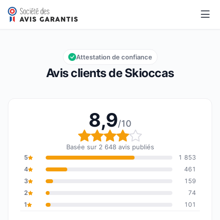
Skioccas
8,9/10
Note globale : 8,9 sur 10
Attestation de confiance
Avis clients de Skioccas
8,9
/10
Note globale : 8,9 sur 1
Basée sur 2 648 avis publiés
5
1 853
4
461
3
159
2
74
1
101