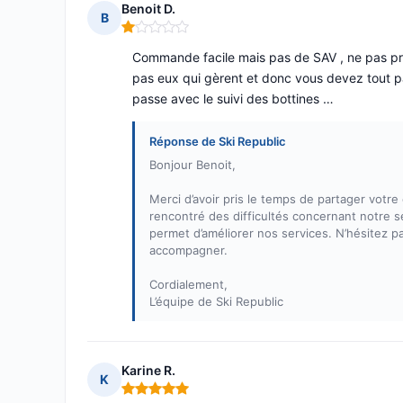
Benoit D.
B
Note : 1 sur 5
Commande facile mais pas de SAV , ne pas pr
pas eux qui gèrent et donc vous devez tout pay
passe avec le suivi des bottines …
Réponse de Ski Republic
Bonjour Benoit,
Merci d’avoir pris le temps de partager vo
rencontré des difficultés concernant notre s
permet d’améliorer nos services. N’hésitez 
accompagner.
Cordialement,
L’équipe de Ski Republic
Karine R.
K
Note : 5 sur 5