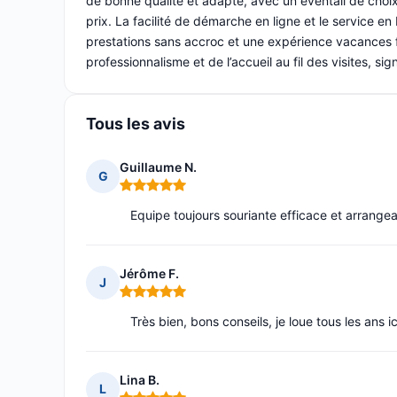
de bonne qualité et adapté, avec un éventail de choix r
prix. La facilité de démarche en ligne et le service en 
prestations sans accroc et une expérience vacances fl
professionnalisme et de l’accueil au fil des visites, sig
Tous les avis
Guillaume N.
G
Note : 5 sur 5
Equipe toujours souriante efficace et arrange
Jérôme F.
J
Note : 5 sur 5
Très bien, bons conseils, je loue tous les ans 
Lina B.
L