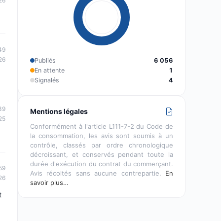
26
49
26
Publiés
6 056
En attente
1
Signalés
4
39
Mentions légales
25
Conformément à l'article L111-7-2 du Code de
la consommation, les avis sont soumis à un
contrôle, classés par ordre chronologique
décroissant, et conservés pendant toute la
durée d'exécution du contrat du commerçant.
59
Avis récoltés sans aucune contrepartie.
En
26
savoir plus…
t