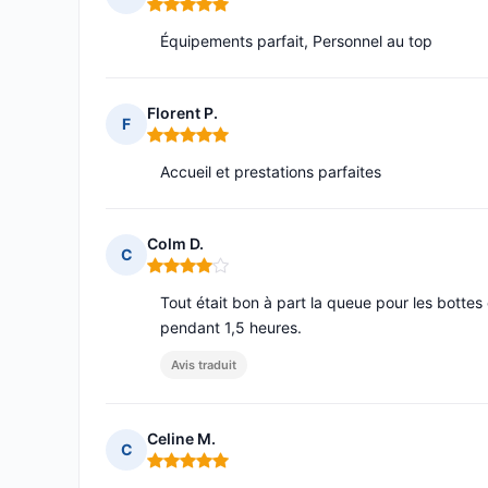
Note : 5 sur 5
Équipements parfait, Personnel au top
Florent P.
F
Note : 5 sur 5
Accueil et prestations parfaites
Colm D.
C
Note : 4 sur 5
Tout était bon à part la queue pour les bottes 
pendant 1,5 heures.
Avis traduit
Celine M.
C
Note : 5 sur 5