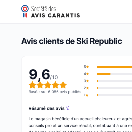
Ski Republic
9,6/10
(6 056 avis)
Note globale : 9,6 sur 10
Avis clients de Ski Republic
5
9,6
4
/10
3
Note globale : 9,6 sur 10
2
Basée sur 6 056 avis publiés
1
Résumé des avis
Le magasin bénéficie d’un accueil chaleureux et agré
conseils pro et un service réactif, contribuant à une