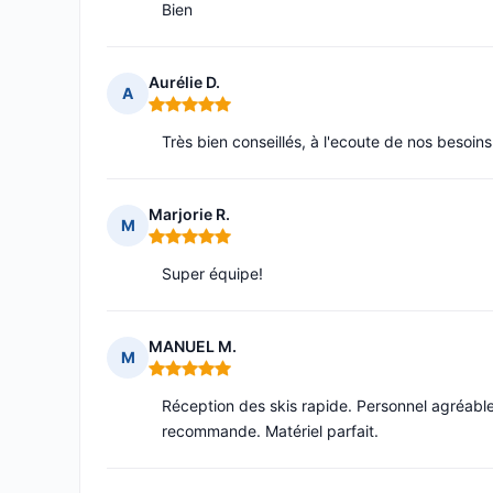
Bien
Aurélie D.
A
Note : 5 sur 5
Très bien conseillés, à l'ecoute de nos besoins
Marjorie R.
M
Note : 5 sur 5
Super équipe!
MANUEL M.
M
Note : 5 sur 5
Réception des skis rapide. Personnel agréable
recommande. Matériel parfait.