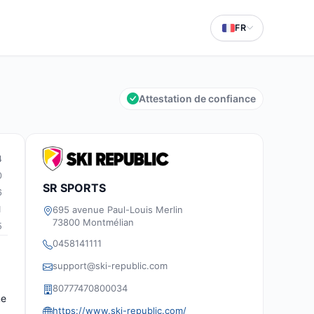
FR
Attestation de confiance
4
0
SR SPORTS
6
695 avenue Paul-Louis Merlin
1
73800 Montmélian
5
0458141111
support@ski-republic.com
80777470800034
me
https://www.ski-republic.com/