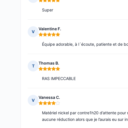
Note : 5 sur 5
Super
Valentine F.
V
Note : 5 sur 5
Équipe adorable, à l´écoute, patiente et de bo
Thomas B.
T
Note : 5 sur 5
RAS IMPECCABLE
Vanessa C.
V
Note : 4 sur 5
Matériel nickel par contre1h20 d’attente pour r
aucune réduction alors que je l’aurais eu sur i