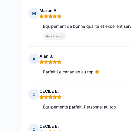
Martin A.
M
Note : 5 sur 5
Équipement de bonne qualité et excellent serv
Avis traduit
Alan B.
A
Note : 5 sur 5
Parfait Le canadien au top
CECILE B.
C
Note : 5 sur 5
Équipements parfait, Personnel au top
CECILE B.
C