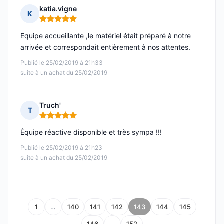
katia.vigne
K
Note : 5 sur 5
Equipe accueillante ,le matériel était préparé à notre
arrivée et correspondait entièrement à nos attentes.
Publié le 25/02/2019 à 21h33
suite à un achat du 25/02/2019
Truch'
T
Note : 5 sur 5
Équipe réactive disponible et très sympa !!!
Publié le 25/02/2019 à 21h23
suite à un achat du 25/02/2019
1
…
140
141
142
143
144
145