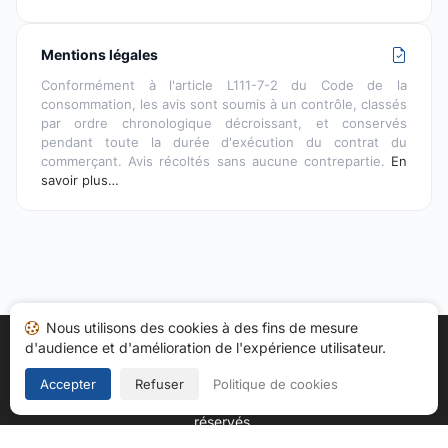
Mentions légales
Conformément à l'article L111-7-2 du Code de la
consommation, les avis sont soumis à un contrôle, classés
par ordre chronologique décroissant, et conservés
pendant toute la durée d'exécution du contrat du
commerçant. Avis récoltés sans aucune contrepartie.
En
savoir plus…
Nous utilisons des cookies à des fins de mesure
d'audience et d'amélioration de l'expérience utilisateur.
Accueil
Mes avis
Catégories
CGU
Cookies
Politique de confidentialité
Mentions légales
Accepter
Refuser
Politique de cookies
Copyright © 2026
Société des Avis Garantis
. Tous droits
réservés.