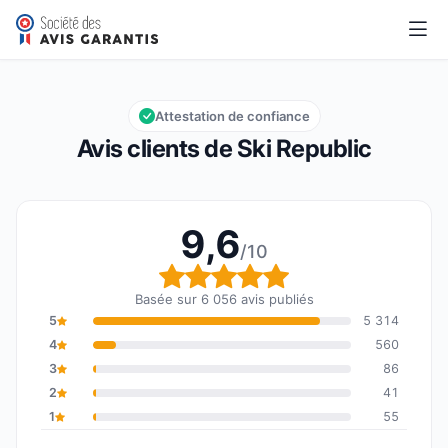
Ski Republic
9,6/10
Note globale : 9,6 sur 10
Attestation de confiance
Avis clients de Ski Republic
9,6
/10
Note globale : 9,6 sur 1
Basée sur 6 056 avis publiés
5
5 314
4
560
3
86
2
41
1
55