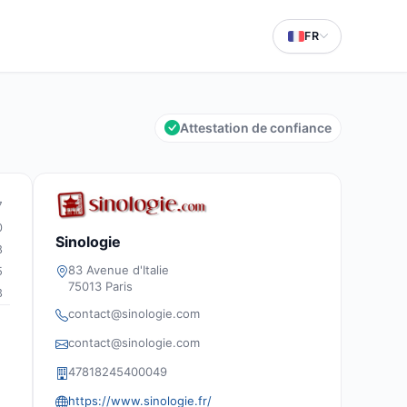
FR
Attestation de confiance
7
0
Sinologie
8
83 Avenue d'Italie
5
75013 Paris
3
contact@sinologie.com
contact@sinologie.com
47818245400049
https://www.sinologie.fr/