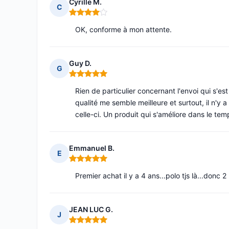
Cyrille M.
C
Note : 4 sur 5
OK, conforme à mon attente.
Guy D.
G
Note : 5 sur 5
Rien de particulier concernant l'envoi qui s'e
qualité me semble meilleure et surtout, il n'y
celle-ci. Un produit qui s'améliore dans le tem
Emmanuel B.
E
Note : 5 sur 5
Premier achat il y a 4 ans...polo tjs là...donc
JEAN LUC G.
J
Note : 5 sur 5