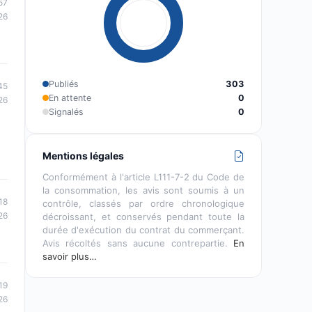
57
26
Publiés
303
45
En attente
0
26
Signalés
0
Mentions légales
Conformément à l'article L111-7-2 du Code de
la consommation, les avis sont soumis à un
18
contrôle, classés par ordre chronologique
26
décroissant, et conservés pendant toute la
durée d'exécution du contrat du commerçant.
Avis récoltés sans aucune contrepartie.
En
savoir plus…
19
26