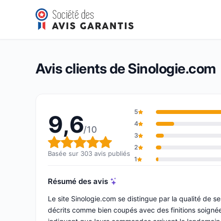
Sinologie.com
9,6/10
(303 avis)
Note globale : 9,6 sur 10
Avis clients de Sinologie.com
5
9,6
4
/10
3
Note globale : 9,6 sur 10
2
Basée sur 303 avis publiés
1
Résumé des avis
Le site Sinologie.com se distingue par la qualité de s
décrits comme bien coupés avec des finitions soignées.