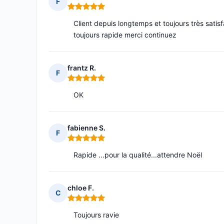
F
Note : 5 sur 5
Client depuis longtemps et toujours très satisfa
toujours rapide merci continuez
frantz R.
F
Note : 5 sur 5
OK
fabienne S.
F
Note : 5 sur 5
Rapide ...pour la qualité...attendre Noël
chloe F.
C
Note : 5 sur 5
Toujours ravie