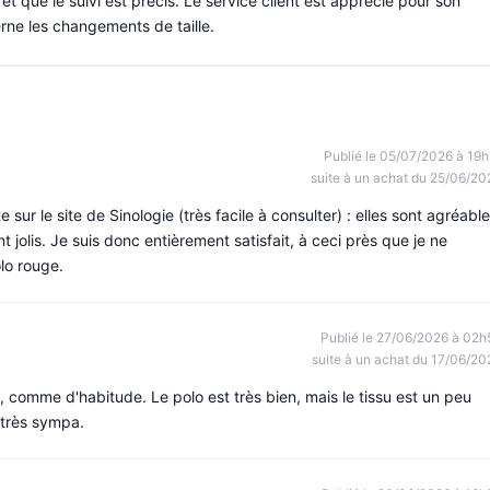
 que le suivi est précis. Le service client est apprécié pour son
erne les changements de taille.
Publié le 05/07/2026 à 19h
suite à un achat du 25/06/20
ur le site de Sinologie (très facile à consulter) : elles sont agréabl
nt jolis. Je suis donc entièrement satisfait, à ceci près que je ne
olo rouge.
Publié le 27/06/2026 à 02h
suite à un achat du 17/06/20
 comme d'habitude. Le polo est très bien, mais le tissu est un peu
t très sympa.