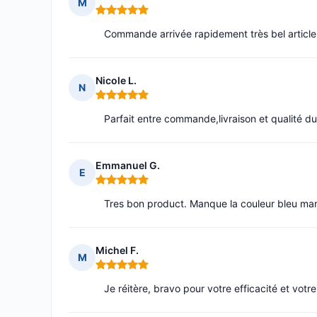
M
Note : 5 sur 5
Commande arrivée rapidement très bel article ,
Nicole L.
N
Note : 5 sur 5
Parfait entre commande,livraison et qualité du
Emmanuel G.
E
Note : 5 sur 5
Tres bon product. Manque la couleur bleu mar
Michel F.
M
Note : 5 sur 5
Je réitère, bravo pour votre efficacité et vot