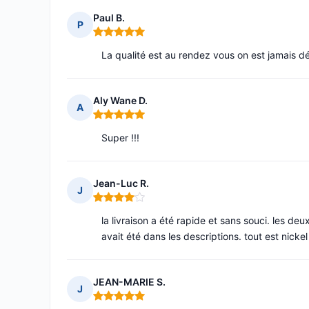
Paul B.
P
Note : 5 sur 5
La qualité est au rendez vous on est jamais 
Aly Wane D.
A
Note : 5 sur 5
Super !!!
Jean-Luc R.
J
Note : 4 sur 5
la livraison a été rapide et sans souci. les 
avait été dans les descriptions. tout est nickel
JEAN-MARIE S.
J
Note : 5 sur 5