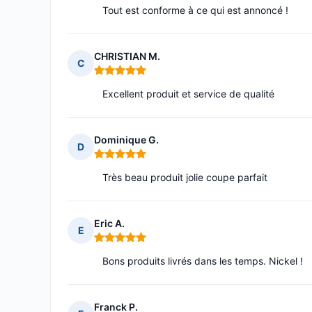
Tout est conforme à ce qui est annoncé !
CHRISTIAN M.
C
Note : 5 sur 5
Excellent produit et service de qualité
Dominique G.
D
Note : 5 sur 5
Très beau produit jolie coupe parfait
Eric A.
E
Note : 5 sur 5
Bons produits livrés dans les temps. Nickel !
Franck P.