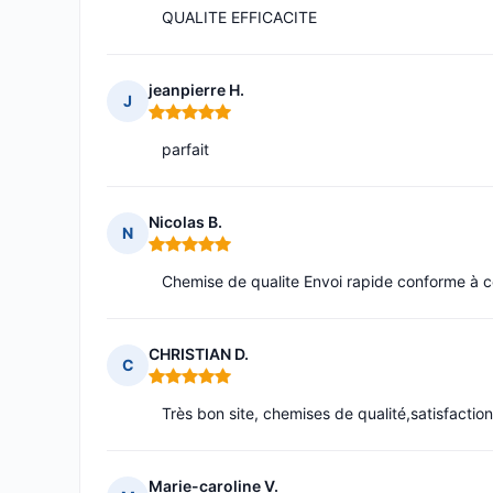
QUALITE EFFICACITE
jeanpierre H.
J
Note : 5 sur 5
parfait
Nicolas B.
N
Note : 5 sur 5
Chemise de qualite Envoi rapide conforme à c
CHRISTIAN D.
C
Note : 5 sur 5
Très bon site, chemises de qualité,satisfaction
Marie-caroline V.