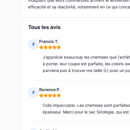
indiquant que leurs commandes arrivent le lendemain et
efficacité et sa réactivité, notamment en ce qui conc
Tous les avis
Francis T.
F
Note : 5 sur 5
J'apprécie beaucoup les chemises que j'achète s
à porter, leur coupe est parfaite, les coloris so
parviens pas à trouver ma taille (L) pour un p
florence P.
F
Note : 5 sur 5
Colis impeccable. Les chemises sont parfaites,
épaisseur. Merci pour le sac Sinologie, qui es