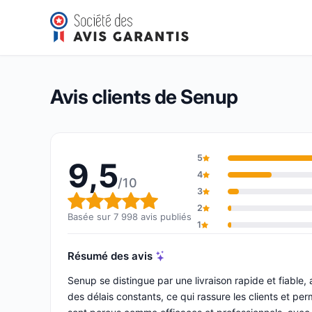
Senup
9,5/10
(7 998 avis)
Note globale : 9,5 sur 10
Avis clients de Senup
5
9,5
4
/10
3
Note globale : 9,5 sur 10
2
Basée sur 7 998 avis publiés
1
Résumé des avis
Senup se distingue par une livraison rapide et fiabl
des délais constants, ce qui rassure les clients et per