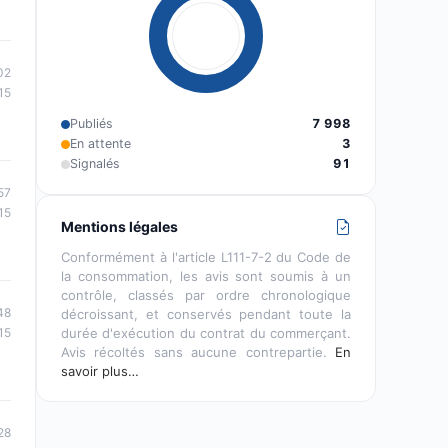
02
15
Publiés
7 998
En attente
3
Signalés
91
57
15
Mentions légales
Conformément à l'article L111-7-2 du Code de
la consommation, les avis sont soumis à un
contrôle, classés par ordre chronologique
48
décroissant, et conservés pendant toute la
durée d'exécution du contrat du commerçant.
15
Avis récoltés sans aucune contrepartie.
En
savoir plus…
28