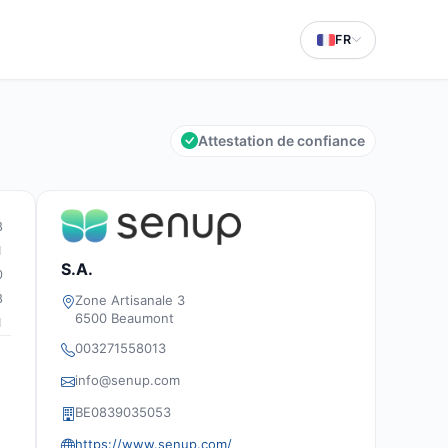
FR
Attestation de confiance
8
1
S.A.
0
8
Zone Artisanale 3
6500 Beaumont
1
003271558013
info@senup.com
BE0839035053
https://www.senup.com/