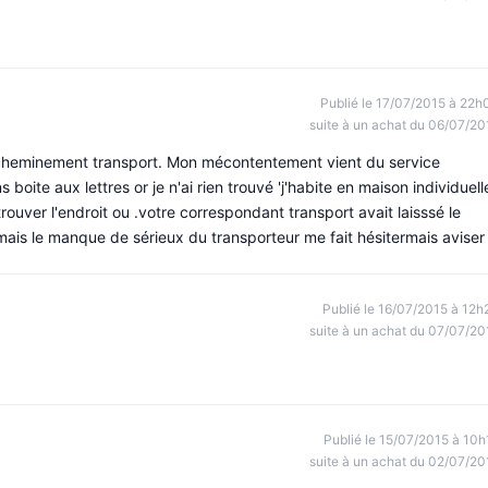
Publié le 17/07/2015 à 22h
suite à un achat du 06/07/20
 le cheminement transport. Mon mécontentement vient du service
 boite aux lettres or je n'ai rien trouvé 'j'habite en maison individuell
 trouver l'endroit ou .votre correspondant transport avait laisssé le
ais le manque de sérieux du transporteur me fait hésitermais aviser
Publié le 16/07/2015 à 12h
suite à un achat du 07/07/20
Publié le 15/07/2015 à 10h
suite à un achat du 02/07/20