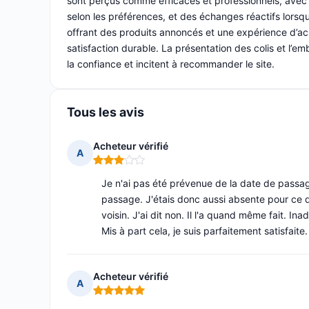
sont perçus comme efficaces et professionnels, avec d
selon les préférences, et des échanges réactifs lorsqu
offrant des produits annoncés et une expérience d’a
satisfaction durable. La présentation des colis et l’em
la confiance et incitent à recommander le site.
Tous les avis
Acheteur vérifié
A
Note : 3 sur 5
Je n'ai pas été prévenue de la date de passage
passage. J'étais donc aussi absente pour ce de
voisin. J'ai dit non. Il l'a quand même fait. Ina
Mis à part cela, je suis parfaitement satisfaite.
Acheteur vérifié
A
Note : 5 sur 5