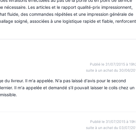
es livraisons effectuées au pas de la porte ou en point de service
e nécessaire. Les articles et le rapport qualité-prix impressionnent,
chat fluide, des commandes répétées et une impression générale de
ballage soigné, associées à une logistique rapide et fiable, renforcent
Publié le 31/07/2015 à 19h
suite à un achat du 30/06/20
 du livreur. Il m'a appelée. N'a pas laissé d'avis pour le second
rnier. Il m'a appelée et demandé s'il pouvait laisser le colis chez un
dmissible.
Publié le 31/07/2015 à 19h
suite à un achat du 03/07/20