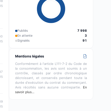
18
15
Publiés
7 998
En attente
3
40
Signalés
91
15
Mentions légales
Conformément à l'article L111-7-2 du Code de
la consommation, les avis sont soumis à un
37
contrôle, classés par ordre chronologique
15
décroissant, et conservés pendant toute la
durée d'exécution du contrat du commerçant.
Avis récoltés sans aucune contrepartie.
En
savoir plus…
09
15