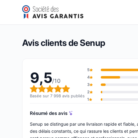
Senup
9,5/10
(7 998 avis)
Note globale : 9,5 sur 10
Avis clients de Senup
5
9,5
4
/10
3
Note globale : 9,5 sur 10
2
Basée sur 7 998 avis publiés
1
Résumé des avis
Senup se distingue par une livraison rapide et fiabl
des délais constants, ce qui rassure les clients et per