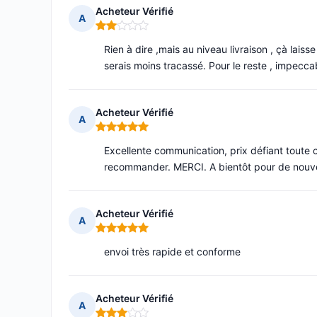
Acheteur Vérifié
A
Note : 2 sur 5
Rien à dire ,mais au niveau livraison , çà laisse 
serais moins tracassé. Pour le reste , impeccabl
Acheteur Vérifié
A
Note : 5 sur 5
Excellente communication, prix défiant toute 
recommander. MERCI. A bientôt pour de nou
Acheteur Vérifié
A
Note : 5 sur 5
envoi très rapide et conforme
Acheteur Vérifié
A