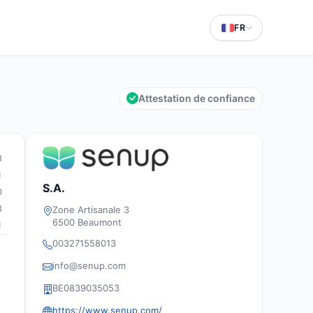
FR
Attestation de confiance
8
1
S.A.
0
8
Zone Artisanale 3
6500 Beaumont
1
003271558013
info@senup.com
BE0839035053
https://www.senup.com/