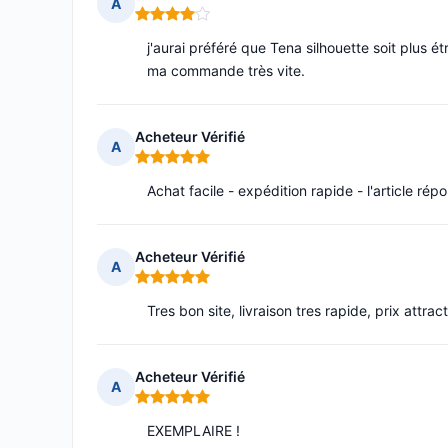
A
Note : 4 sur 5
j'aurai préféré que Tena silhouette soit plus ét
ma commande très vite.
Acheteur Vérifié
A
Note : 5 sur 5
Achat facile - expédition rapide - l'article ré
Acheteur Vérifié
A
Note : 5 sur 5
Tres bon site, livraison tres rapide, prix attract
Acheteur Vérifié
A
Note : 5 sur 5
EXEMPLAIRE !