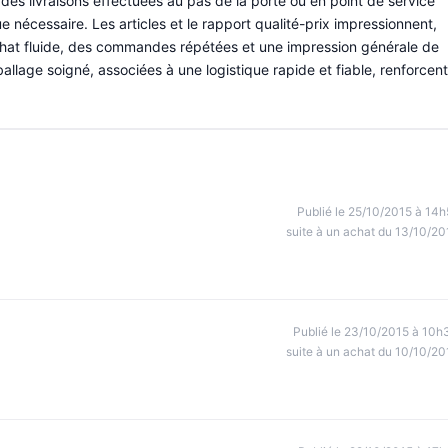
es livraisons effectuées au pas de la porte ou en point de service
e nécessaire. Les articles et le rapport qualité-prix impressionnent,
chat fluide, des commandes répétées et une impression générale de
ballage soigné, associées à une logistique rapide et fiable, renforcent
Publié le 25/10/2015 à 14h
suite à un achat du 13/10/20
Publié le 23/10/2015 à 10h
suite à un achat du 10/10/20