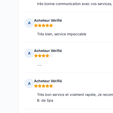
très bonne communication avec vos services, l
Acheteur Vérifié
A
Note : 5 sur 5
Très bien, service impeccable
Acheteur Vérifié
A
Note : 4 sur 5
.....
Acheteur Vérifié
A
Note : 5 sur 5
Très bon service et vraiment rapide, Je reco
B. de Spa