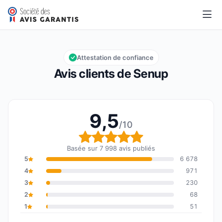
Senup
9,5/10
Note globale : 9,5 sur 10
Attestation de confiance
Avis clients de Senup
9,5
/10
Note globale : 9,5 sur 1
Basée sur 7 998 avis publiés
5
6 678
4
971
3
230
2
68
1
51