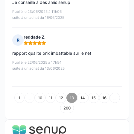
Je conseille à des amis senup
Publié le 23/06/2025 à 11h06
suite à un achat du 16/06/2025
reddade Z.
R
Note : 5 sur 5
rapport qualite prix imbattable sur le net
Publié le 22/06/2025 à 17h54
suite à un achat du 13/06/2025
1
…
10
11
12
13
14
15
16
…
200