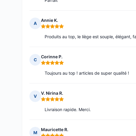
Parfait
Annie K.
A
Note : 5 sur 5
Produits au top, le liège est souple, élégant, f
Corinne P.
C
Note : 5 sur 5
Toujours au top ! articles de super qualité !
V. Nirina R.
V
Note : 5 sur 5
Livraison rapide. Merci.
Mauricette R.
M