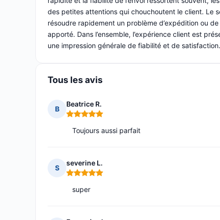
rapidité et la fiabilité de l’envoi ressortent souvent
des petites attentions qui chouchoutent le client. Le 
résoudre rapidement un problème d’expédition ou de li
apporté. Dans l’ensemble, l’expérience client est pr
une impression générale de fiabilité et de satisfaction
Tous les avis
Beatrice R.
B
Note : 5 sur 5
Toujours aussi parfait
severine L.
S
Note : 5 sur 5
super