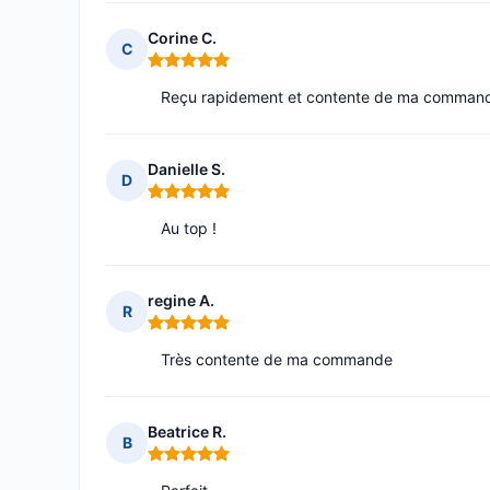
Corine C.
C
Note : 5 sur 5
Reçu rapidement et contente de ma comman
Danielle S.
D
Note : 5 sur 5
Au top !
regine A.
R
Note : 5 sur 5
Très contente de ma commande
Beatrice R.
B
Note : 5 sur 5