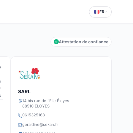
FR
Attestation de confiance
6
1
5
2
SARL
3
14 bis rue de l'Elle Éloyes
88510 ELOYES
0615325163
geraldine@sekan.fr