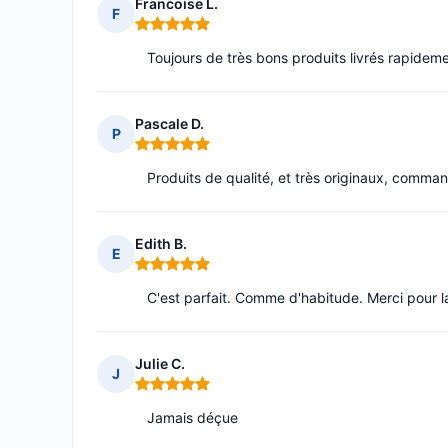
Francoise L.
F
Note : 5 sur 5
Toujours de très bons produits livrés rapidem
Pascale D.
P
Note : 5 sur 5
Produits de qualité, et très originaux, comma
Edith B.
E
Note : 5 sur 5
C'est parfait. Comme d'habitude. Merci pour l
Julie C.
J
Note : 5 sur 5
Jamais déçue