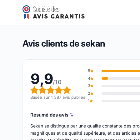
sekan
9,9/10
(1 387 avis)
Note globale : 9,9 sur 10
Avis clients de sekan
5
9,9
4
/10
3
Note globale : 9,9 sur 10
2
Basée sur 1 387 avis publiés
1
Résumé des avis
Sekan se distingue par une qualité constante des pro
magnifiques et de qualité supérieure, et des articles en