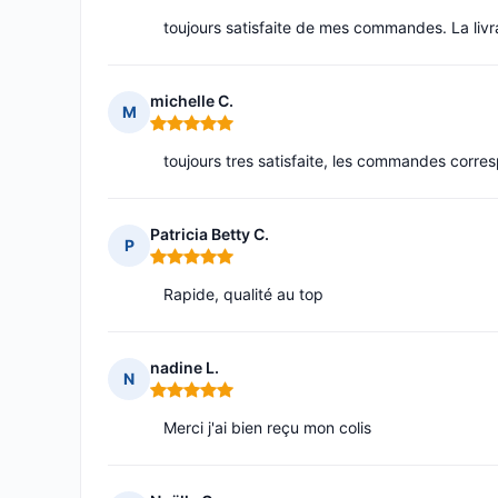
toujours satisfaite de mes commandes. La livra
michelle C.
M
Note : 5 sur 5
toujours tres satisfaite, les commandes corres
Patricia Betty C.
P
Note : 5 sur 5
Rapide, qualité au top
nadine L.
N
Note : 5 sur 5
Merci j'ai bien reçu mon colis