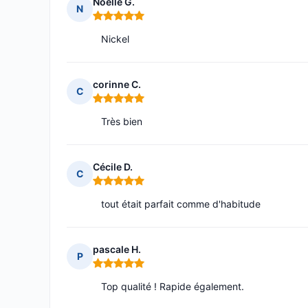
Noëlle G.
N
Note : 5 sur 5
Nickel
corinne C.
C
Note : 5 sur 5
Très bien
Cécile D.
C
Note : 5 sur 5
tout était parfait comme d'habitude
pascale H.
P
Note : 5 sur 5
Top qualité ! Rapide également.