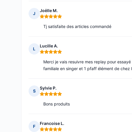
Joëlle M.
J
Note : 5 sur 5
Tj satisfaite des articles commandé
Lucille A.
L
Note : 5 sur 5
Merci je vais resuivre mes replay pour essay
familiale en singer et 1 pfaff élément de chez l
Sylvie P.
S
Note : 5 sur 5
Bons produits
Francoise L.
F
Note : 5 sur 5