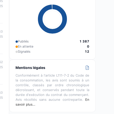
35
25
43
25
Publiés
1 387
En attente
0
Signalés
12
52
25
Mentions légales
Conformément à l'article L111-7-2 du Code de
la consommation, les avis sont soumis à un
contrôle, classés par ordre chronologique
décroissant, et conservés pendant toute la
53
durée d'exécution du contrat du commerçant.
25
Avis récoltés sans aucune contrepartie.
En
savoir plus…