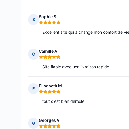
Sophie S.
S
Note : 5 sur 5
Excellent site qui a changé mon confort de vie
Camille A.
C
Note : 5 sur 5
Site fiable avec uen livraison rapide !
Elisabeth M.
E
Note : 5 sur 5
tout c'est bien déroulé
Georges V.
G
Note : 5 sur 5