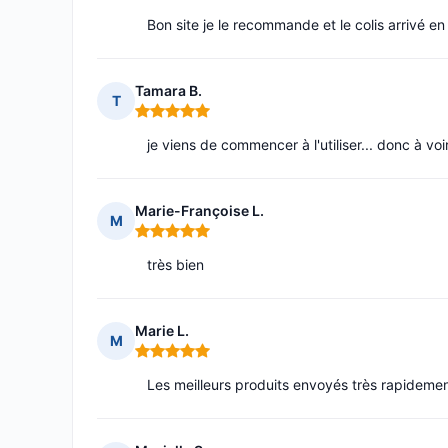
Bon site je le recommande et le colis arrivé en
Tamara B.
T
Note : 5 sur 5
je viens de commencer à l'utiliser... donc à voi
Marie-Françoise L.
M
Note : 5 sur 5
très bien
Marie L.
M
Note : 5 sur 5
Les meilleurs produits envoyés très rapidemen