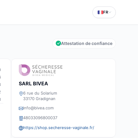
FR
Attestation de confiance
0
4
SARL BIVEA
3
2
6 rue du Solarium
33170 Gradignan
3
info@bivea.com
48033096800037
https://shop.secheresse-vaginale.fr/