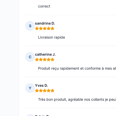
correct
sandrine D.
S
Note : 5 sur 5
Livraison rapide
catherine J.
C
Note : 5 sur 5
Produit reçu rapidement et conforme à mes a
Yves D.
Y
Note : 5 sur 5
Très bon produit, agréable nos collants je p