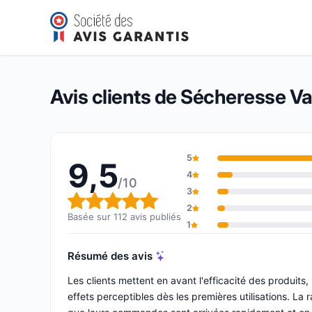
Sécheresse Vaginale
9,5/10
(112 avis)
Note globale : 9,5 sur 10
Avis clients de Sécheresse Va
5
9,5
4
/10
3
Note globale : 9,5 sur 10
2
Basée sur 112 avis publiés
1
Résumé des avis
Les clients mettent en avant l'efficacité des produits
effets perceptibles dès les premières utilisations. La 