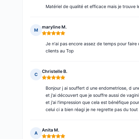
Matériel de qualité et efficace mais je trouve
maryline M.
M
Note : 5 sur 5
Je n'ai pas encore assez de temps pour faire un
clients au Top
Christelle B.
C
Note : 5 sur 5
Bonjour j ai souffert d une endometriose, d 
et j'ai découvert que je souffre aussi de vagin
et j'ai l'impression que cela est bénéfique po
celui ci a bien réagi je ne regrette pas du to
Anita M.
A
Note : 5 sur 5