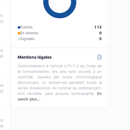
11
26
Publiés
112
En attente
0
Signalés
5
00
26
Mentions légales
Conformément à l'article L111-7-2 du Code de
la consommation, les avis sont soumis à un
contrôle, classés par ordre chronologique
décroissant, et conservés pendant toute la
16
durée d'exécution du contrat du commerçant.
26
Avis récoltés sans aucune contrepartie.
En
savoir plus…
39
26