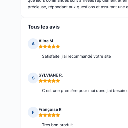
que leurs commandes sont arrivées rapidement et en bo
précieuse, répondant aux questions et assurant une 
Tous les avis
Aline M.
A
Note : 5 sur 5
Satisfaite, j'ai recommandé votre site
SYLVIANE R.
S
Note : 5 sur 5
C est une première pour moi donc j ai besoin
Françoise R.
F
Note : 5 sur 5
Tres bon produit