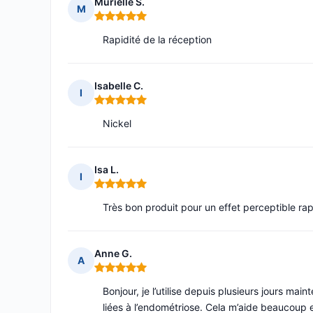
Murielle S.
M
Note : 5 sur 5
Rapidité de la réception
Isabelle C.
I
Note : 5 sur 5
Nickel
Isa L.
I
Note : 5 sur 5
Très bon produit pour un effet perceptible r
Anne G.
A
Note : 5 sur 5
Bonjour, je l’utilise depuis plusieurs jours mai
liées à l’endométriose. Cela m’aide beaucoup 