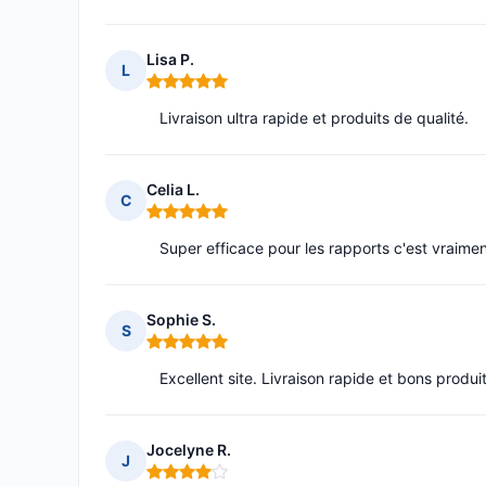
Lisa P.
L
Note : 5 sur 5
Livraison ultra rapide et produits de qualité.
Celia L.
C
Note : 5 sur 5
Super efficace pour les rapports c'est vraimen
Sophie S.
S
Note : 5 sur 5
Excellent site. Livraison rapide et bons produi
Jocelyne R.
J
Note : 4 sur 5