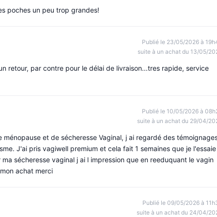
 les poches un peu trop grandes!
Publié le 23/05/2026 à 19h
suite à un achat du 13/05/20
 retour, par contre pour le délai de livraison...tres rapide, service
Publié le 10/05/2026 à 08h
suite à un achat du 29/04/20
une ménopause et de sécheresse Vaginal, j ai regardé des témoignage
isme. J'ai pris vagiwell premium et cela fait 1 semaines que je l'essaie
ur ma sécheresse vaginal j ai l impression que en reeduquant le vagin
ut mon achat merci
Publié le 09/05/2026 à 11h
suite à un achat du 24/04/20