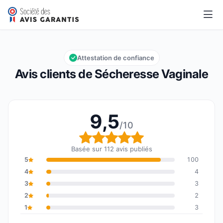
Sécheresse Vaginale
9,5/10
Note globale : 9,5 sur 10
Attestation de confiance
Avis clients de Sécheresse Vaginale
9,5
/10
Note globale : 9,5 sur 1
Basée sur 112 avis publiés
5
100
4
4
3
3
2
2
1
3