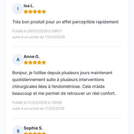
Isa L.
I
Note : 5 sur 5
Très bon produit pour un effet perceptible rapidement
Publié le 26/03/2026 à 09h01
suite à un achat du 13/03/2026
Anne G.
A
Note : 5 sur 5
Bonjour, je l’utilise depuis plusieurs jours maintenant
quotidiennement suite à plusieurs interventions
chirurgicales liées à l’endométriose. Cela m’aide
beaucoup et me permet de retrouver un réel confort.
Publié le 21/03/2026 à 12h06
suite à un achat du 11/03/2026
Sophie S.
S