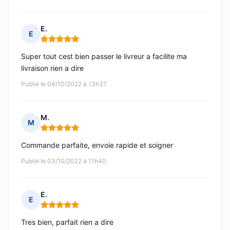
E.
E
Note : 5 sur 5
Super tout cest bien passer le livreur a facilite ma
livraison rien a dire
Publié le 04/10/2022 à 13h37
M.
M
Note : 5 sur 5
Commande parfaite, envoie rapide et soigner
Publié le 03/10/2022 à 11h40
E.
E
Note : 5 sur 5
Tres bien, parfait rien a dire