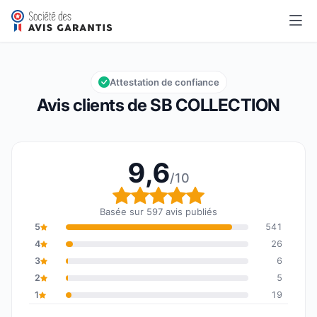
SB COLLECTION
9,6/10
Note globale : 9,6 sur 10
Attestation de confiance
Avis clients de SB COLLECTION
9,6
/10
Note globale : 9,6 sur 1
Basée sur 597 avis publiés
5
541
4
26
3
6
2
5
1
19