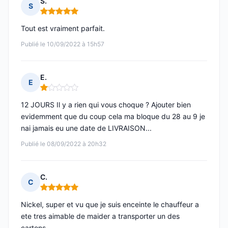
S.
S
Note : 5 sur 5
Tout est vraiment parfait.
Publié le 10/09/2022 à 15h57
E.
E
Note : 1 sur 5
12 JOURS Il y a rien qui vous choque ? Ajouter bien
evidemment que du coup cela ma bloque du 28 au 9 je
nai jamais eu une date de LIVRAISON...
Publié le 08/09/2022 à 20h32
C.
C
Note : 5 sur 5
Nickel, super et vu que je suis enceinte le chauffeur a
ete tres aimable de maider a transporter un des
cartons.