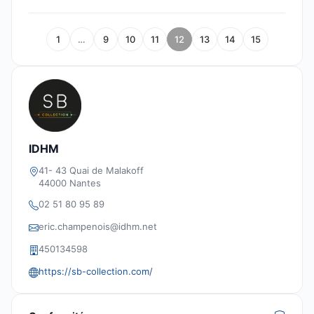
1
…
9
10
11
12
13
14
15
IDHM
41- 43 Quai de Malakoff
44000 Nantes
02 51 80 95 89
eric.champenois@idhm.net
450134598
https://sb-collection.com/