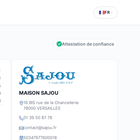
FR
Attestation de confiance
1
2
5
MAISON SAJOU
9
8
16 BIS rue de la Chancellerie
78000 VERSAILLES
01 39 50 87 78
contact@sajou.fr
50347977600018