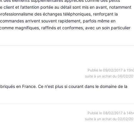
et des éléments supplémentaires appréciés comme des petits
e client et l’attention portée au détail sont mis en avant, notamment
 professionnalisme des échanges téléphoniques, renforçant la
es commandes arrivent souvent rapidement, parfois même en
s comme magnifiques, raffinés et conformes, avec un soin particulier
Publié le 09/02/2017 à 15h
suite à un achat du 06/02/20
abriqués en France. Ce n'est plus si courant dans le domaine de la
Publié le 08/02/2017 à 14h
suite à un achat du 02/02/20