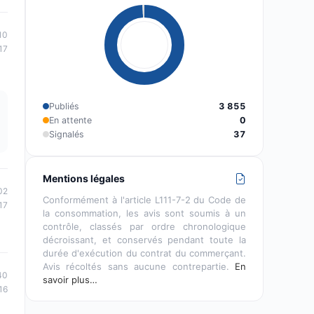
10
17
Publiés
3 855
En attente
0
Signalés
37
Mentions légales
02
Conformément à l'article L111-7-2 du Code de
17
la consommation, les avis sont soumis à un
contrôle, classés par ordre chronologique
décroissant, et conservés pendant toute la
durée d'exécution du contrat du commerçant.
Avis récoltés sans aucune contrepartie.
En
40
savoir plus…
16