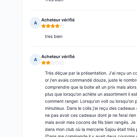
Acheteur vérifié
A
Note : 4 sur 5
tres bien
Acheteur vérifié
A
Note : 2 sur 5
Très déçue par la présentation. J'ai reçu un co
or j'en avais commandé douze, juste le nombr
comprendre que la boite ait un prix mais alors i
plus que lorsqu'on achète un assortiment il est
comment ranger. Lorsqu'on voit ou lorsqu'on 
minutieux. Dans le colis j'ai reçu des cadeaux 
ne pas avoir ces cadeaux dont je ne ferai rien
mais avoir mes cocons de fils bien rangés. Je n
dans mon club où la mercerie Sajou était très
(Dans ma commande il y avait deux coupons de 