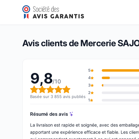
Mercerie SAJOU
9,8/10
(3 855 avis)
Note globale : 9,8 sur 10
Avis clients de Mercerie SAJ
5
9,8
4
/10
3
Note globale : 9,8 sur 10
2
Basée sur 3 855 avis publiés
1
Résumé des avis
La livraison est rapide et soignée, avec des emballag
apportant une expérience efficace et fiable. Les client