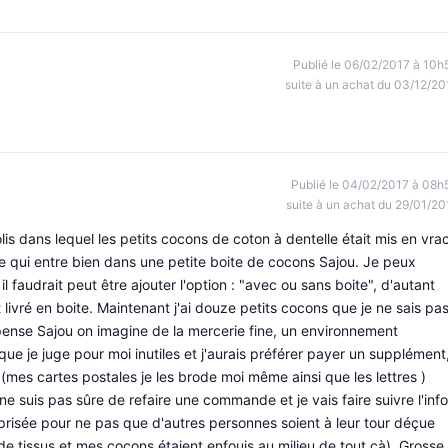
Publié le 06/02/2017 à 10h
suite à un achat du 03/12/20
Publié le 04/02/2017 à 08h
suite à un achat du 29/01/20
lis dans lequel les petits cocons de coton à dentelle était mis en vrac
e qui entre bien dans une petite boite de cocons Sajou. Je peux
l faudrait peut être ajouter l'option : "avec ou sans boite", d'autant
 livré en boite. Maintenant j'ai douze petits cocons que je ne sais pa
pense Sajou on imagine de la mercerie fine, un environnement
que je juge pour moi inutiles et j'aurais préférer payer un supplément
 (mes cartes postales je les brode moi même ainsi que les lettres )
e suis pas sûre de refaire une commande et je vais faire suivre l'info
 prisée pour ne pas que d'autres personnes soient à leur tour déçue
tissus et mes cocons étaient enfouis au milieu de tout çà). Grosse,