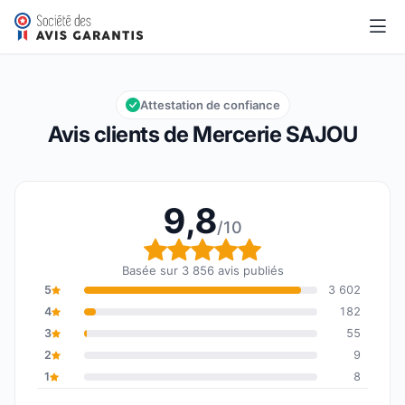
Mercerie SAJOU
9,8/10
Note globale : 9,8 sur 10
Attestation de confiance
Avis clients de Mercerie SAJOU
9,8
/10
Note globale : 9,8 sur 1
Basée sur 3 856 avis publiés
5
3 602
4
182
3
55
2
9
1
8