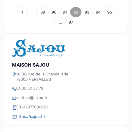
1
…
89
90
91
92
93
94
95
…
97
MAISON SAJOU
16 BIS rue de la Chancellerie
78000 VERSAILLES
01 39 50 87 78
contact@sajou.fr
50347977600018
https://sajou.fr/