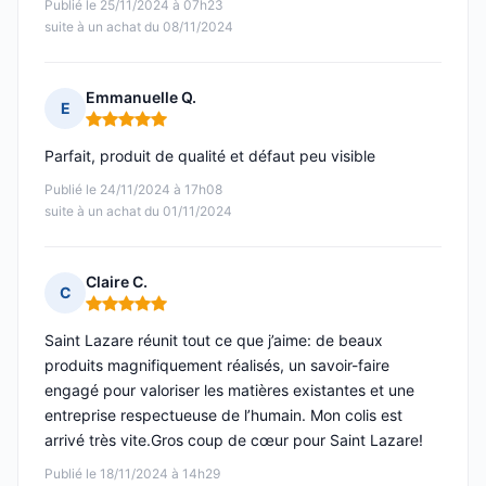
Publié le 25/11/2024 à 07h23
suite à un achat du 08/11/2024
Emmanuelle Q.
E
Note : 5 sur 5
Parfait, produit de qualité et défaut peu visible
Publié le 24/11/2024 à 17h08
suite à un achat du 01/11/2024
Claire C.
C
Note : 5 sur 5
Saint Lazare réunit tout ce que j’aime: de beaux
produits magnifiquement réalisés, un savoir-faire
engagé pour valoriser les matières existantes et une
entreprise respectueuse de l’humain. Mon colis est
arrivé très vite.Gros coup de cœur pour Saint Lazare!
Publié le 18/11/2024 à 14h29