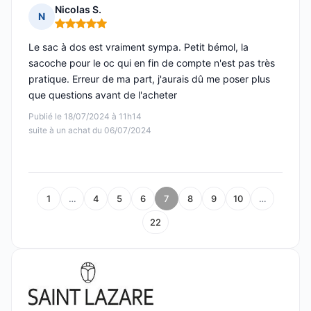
Nicolas S.
N
Note : 5 sur 5
Le sac à dos est vraiment sympa. Petit bémol, la
sacoche pour le oc qui en fin de compte n'est pas très
pratique. Erreur de ma part, j'aurais dû me poser plus
que questions avant de l'acheter
Publié le 18/07/2024 à 11h14
suite à un achat du 06/07/2024
1
…
4
5
6
7
8
9
10
…
22