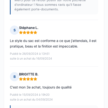
Merci pour ce retour positif sur notre pochette
d'ordinateur ! Nous sommes ravis qu'il fasse
également porte-documents.
Stéphane L.
S
Note : 5 sur 5
Le style du sac est conforme a ce que j'attendais, il est
pratique, beau et la finition est impeccable.
Publié le 26/09/2024 à 13h51
suite à un achat du 16/09/2024
BRIGITTE B.
B
Note : 5 sur 5
C'est mon 3e achat, toujours de qualité
Publié le 15/09/2024 à 19h20
suite à un achat du 04/09/2024