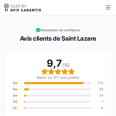
Saint Lazare
9,7/10
Note globale : 9,7 sur 10
Attestation de confiance
Avis clients de Saint Lazare
9,7
/10
Note globale : 9,7 sur 1
Basée sur 871 avis publiés
5
776
4
58
3
24
2
7
1
6