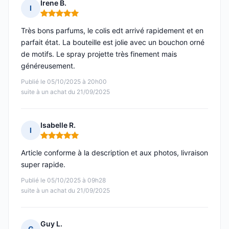
Irene B.
I
Note : 5 sur 5
Très bons parfums, le colis edt arrivé rapidement et en
parfait état. La bouteille est jolie avec un bouchon orné
de motifs. Le spray projette très finement mais
généreusement.
Publié le 05/10/2025 à 20h00
suite à un achat du 21/09/2025
Isabelle R.
I
Note : 5 sur 5
Article conforme à la description et aux photos, livraison
super rapide.
Publié le 05/10/2025 à 09h28
suite à un achat du 21/09/2025
Guy L.
G