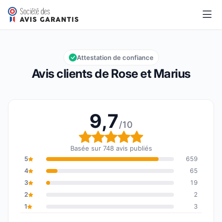
Rose et Marius
9,7/10
Note globale : 9,7 sur 10
Attestation de confiance
Avis clients de Rose et Marius
9,7
/10
Note globale : 9,7 sur 1
Basée sur 748 avis publiés
5
659
4
65
3
19
2
2
1
3