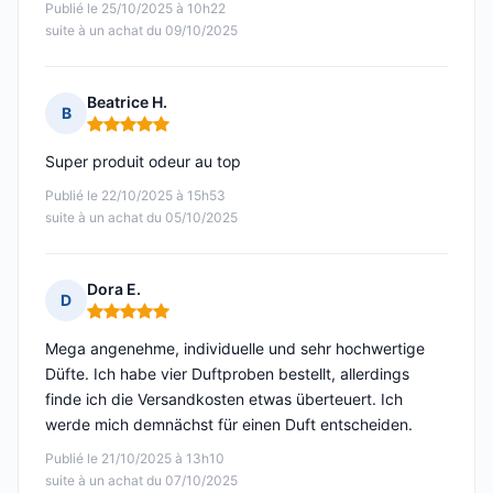
Publié le 25/10/2025 à 10h22
suite à un achat du 09/10/2025
Beatrice H.
B
Note : 5 sur 5
Super produit odeur au top
Publié le 22/10/2025 à 15h53
suite à un achat du 05/10/2025
Dora E.
D
Note : 5 sur 5
Mega angenehme, individuelle und sehr hochwertige
Düfte. Ich habe vier Duftproben bestellt, allerdings
finde ich die Versandkosten etwas überteuert. Ich
werde mich demnächst für einen Duft entscheiden.
Publié le 21/10/2025 à 13h10
suite à un achat du 07/10/2025