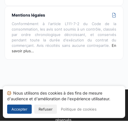
Mentions légales
Conformément à l'article L111-7-2 du Code de la
consommation, les avis sont soumis à un contrôle, classés
par ordre chronologique décroissant, et conservés
pendant toute la durée d'exécution du contrat du
commerçant. Avis récoltés sans aucune contrepartie.
En
savoir plus…
Nous utilisons des cookies à des fins de mesure
d'audience et d'amélioration de l'expérience utilisateur.
Accueil
Mes avis
Catégories
CGU
Cookies
Politique de confidentialité
Mentions légales
Accepter
Refuser
Politique de cookies
Copyright © 2026
Société des Avis Garantis
. Tous droits
réservés.