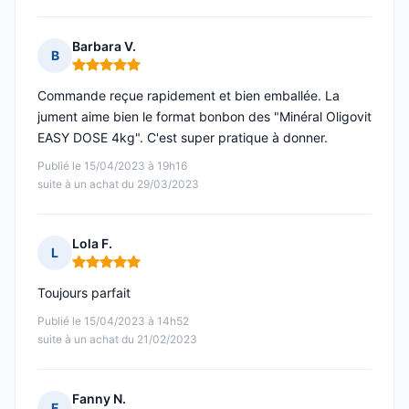
Barbara V.
B
Note : 5 sur 5
Commande reçue rapidement et bien emballée. La
jument aime bien le format bonbon des "Minéral Oligovit
EASY DOSE 4kg". C'est super pratique à donner.
Publié le 15/04/2023 à 19h16
suite à un achat du 29/03/2023
Lola F.
L
Note : 5 sur 5
Toujours parfait
Publié le 15/04/2023 à 14h52
suite à un achat du 21/02/2023
Fanny N.
F