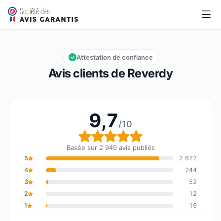
Reverdy
9,7/10
Note globale : 9,7 sur 10
Attestation de confiance
Avis clients de Reverdy
9,7
/10
Note globale : 9,7 sur 1
Basée sur 2 949 avis publiés
5
2 622
4
244
3
52
2
12
1
19