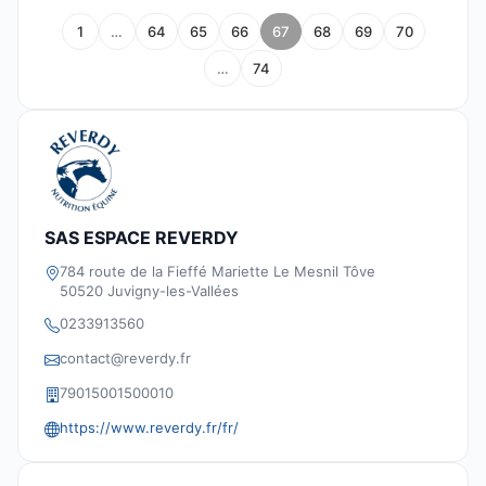
1
…
64
65
66
67
68
69
70
…
74
SAS ESPACE REVERDY
784 route de la Fieffé Mariette Le Mesnil Tôve
50520 Juvigny-les-Vallées
0233913560
contact@reverdy.fr
79015001500010
https://www.reverdy.fr/fr/