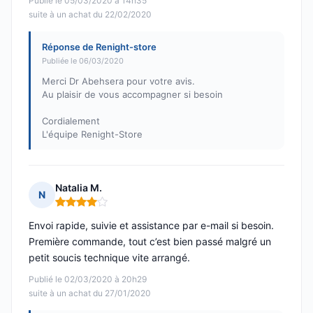
Publié le 05/03/2020 à 14h35
suite à un achat du 22/02/2020
Réponse de Renight-store
Publiée le 06/03/2020
Merci Dr Abehsera pour votre avis.
Au plaisir de vous accompagner si besoin
Cordialement
L'équipe Renight-Store
Natalia M.
N
Note : 4 sur 5
Envoi rapide, suivie et assistance par e-mail si besoin.
Première commande, tout c’est bien passé malgré un
petit soucis technique vite arrangé.
Publié le 02/03/2020 à 20h29
suite à un achat du 27/01/2020