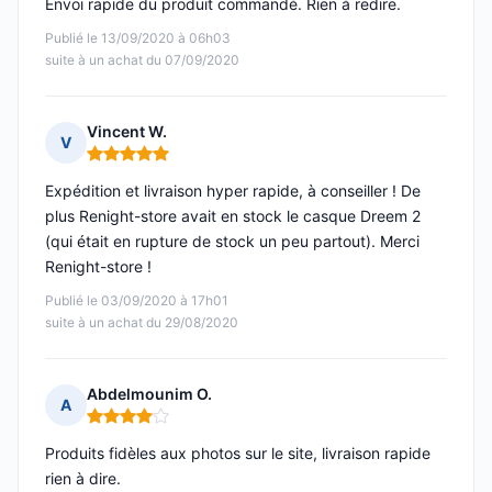
Envoi rapide du produit commandé. Rien à redire.
Publié le 13/09/2020 à 06h03
suite à un achat du 07/09/2020
Vincent W.
V
Note : 5 sur 5
Expédition et livraison hyper rapide, à conseiller ! De
plus Renight-store avait en stock le casque Dreem 2
(qui était en rupture de stock un peu partout). Merci
Renight-store !
Publié le 03/09/2020 à 17h01
suite à un achat du 29/08/2020
Abdelmounim O.
A
Note : 4 sur 5
Produits fidèles aux photos sur le site, livraison rapide
rien à dire.