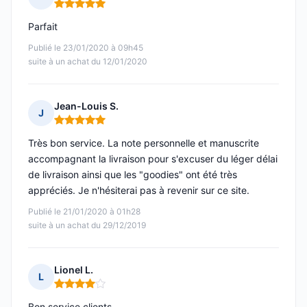
Note : 5 sur 5
Parfait
Publié le 23/01/2020 à 09h45
suite à un achat du 12/01/2020
Jean-Louis S.
J
Note : 5 sur 5
Très bon service. La note personnelle et manuscrite
accompagnant la livraison pour s'excuser du léger délai
de livraison ainsi que les "goodies" ont été très
appréciés. Je n'hésiterai pas à revenir sur ce site.
Publié le 21/01/2020 à 01h28
suite à un achat du 29/12/2019
Lionel L.
L
Note : 4 sur 5
Bon service clients