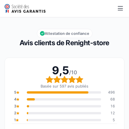
Renight-store
9,5/10
Note globale : 9,5 sur 10
Attestation de confiance
Avis clients de Renight-store
9,5
/10
Note globale : 9,5 sur 1
Basée sur 597 avis publiés
5
496
4
68
3
16
2
12
1
5