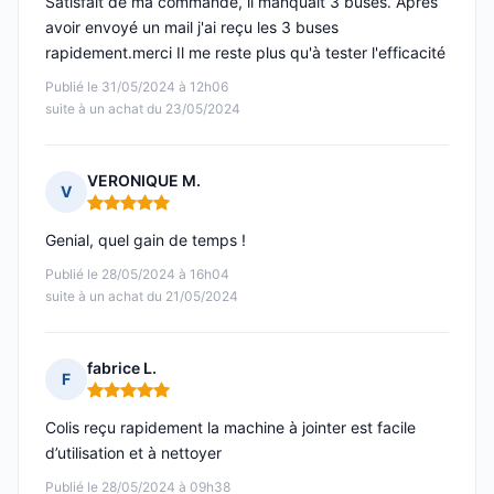
Satisfait de ma commande, il manquait 3 buses. Après
avoir envoyé un mail j'ai reçu les 3 buses
rapidement.merci Il me reste plus qu'à tester l'efficacité
Publié le 31/05/2024 à 12h06
suite à un achat du 23/05/2024
VERONIQUE M.
V
Note : 5 sur 5
Genial, quel gain de temps !
Publié le 28/05/2024 à 16h04
suite à un achat du 21/05/2024
fabrice L.
F
Note : 5 sur 5
Colis reçu rapidement la machine à jointer est facile
d’utilisation et à nettoyer
Publié le 28/05/2024 à 09h38