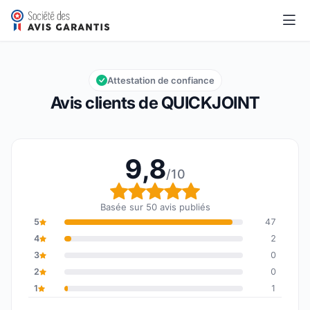
QUICKJOINT
9,8/10
Note globale : 9,8 sur 10
Attestation de confiance
Avis clients de QUICKJOINT
9,8
/10
Note globale : 9,8 sur 1
Basée sur 50 avis publiés
5
47
4
2
3
0
2
0
1
1