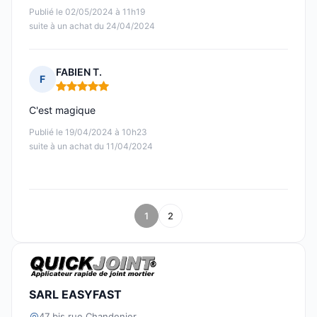
Publié le 02/05/2024 à 11h19
suite à un achat du 24/04/2024
FABIEN T.
F
Note : 5 sur 5
C'est magique
Publié le 19/04/2024 à 10h23
suite à un achat du 11/04/2024
1
2
SARL EASYFAST
47 bis rue Chandenier