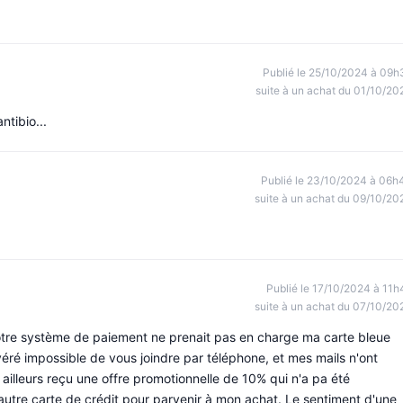
Publié le 25/10/2024 à 09h
suite à un achat du 01/10/20
tibio...
Publié le 23/10/2024 à 06h
suite à un achat du 09/10/20
Publié le 17/10/2024 à 11h
suite à un achat du 07/10/20
e votre système de paiement ne prenait pas en charge ma carte bleue
 avéré impossible de vous joindre par téléphone, et mes mails n'ont
r ailleurs reçu une offre promotionnelle de 10% qui n'a pa été
ne autre carte de crédit pour parvenir à mon achat. Le sentiment d'une