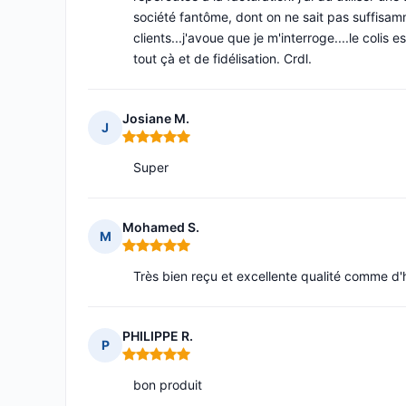
société fantôme, dont on ne sait pas suffisamm
clients...j'avoue que je m'interroge....le coli
tout çà et de fidélisation. Crdl.
Josiane M.
J
Note : 5 sur 5
Super
Mohamed S.
M
Note : 5 sur 5
Très bien reçu et excellente qualité comme d'
PHILIPPE R.
P
Note : 5 sur 5
bon produit