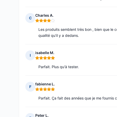
Charles A.
C
Note : 4 sur 5
Les produits semblent très bon , bien que le c
qualité qu’il y a dedans.
isabelle M.
I
Note : 5 sur 5
Parfait. Plus qu'à tester.
fabienne L.
F
Note : 5 sur 5
Parfait. Ça fait des années que je me fournis 
Peter L.