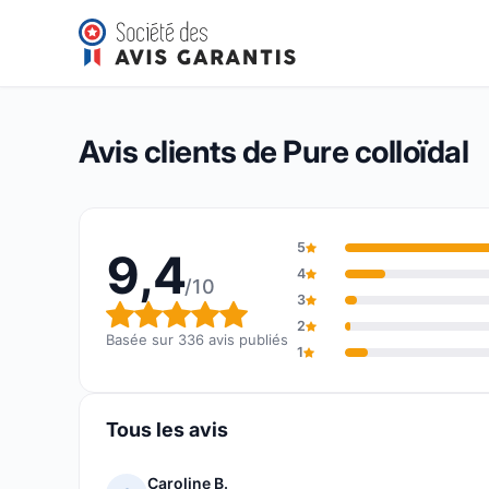
Pure colloïdal
9,4/10
(336 avis)
Note globale : 9,4 sur 10
Avis clients de Pure colloïdal
5
9,4
4
/10
3
Note globale : 9,4 sur 10
2
Basée sur 336 avis publiés
1
Tous les avis
Caroline B.