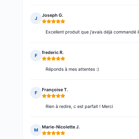
Joseph G.
J
Note : 5 sur 5
Excellent produit que j'avais déjà commandé i
frederic R.
F
Note : 5 sur 5
Réponds à mes attentes :)
Françoise T.
F
Note : 5 sur 5
Rien à redire, c est parfait ! Merci
Marie-Nicolette J.
M
Note : 5 sur 5