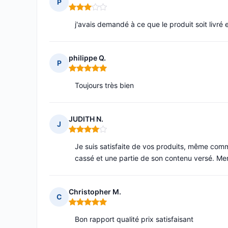
P
Note : 3 sur 5
j'avais demandé à ce que le produit soit livré e
philippe Q.
P
Note : 5 sur 5
Toujours très bien
JUDITH N.
J
Note : 4 sur 5
Je suis satisfaite de vos produits, même comme 
cassé et une partie de son contenu versé. Mer
Christopher M.
C
Note : 5 sur 5
Bon rapport qualité prix satisfaisant