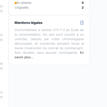
En attente
0
45
Signalés
2
25
Mentions légales
Conformément à l'article L111-7-2 du Code de
la consommation, les avis sont soumis à un
05
contrôle, classés par ordre chronologique
25
décroissant, et conservés pendant toute la
durée d'exécution du contrat du commerçant.
Avis récoltés sans aucune contrepartie.
En
savoir plus…
38
25
14
25