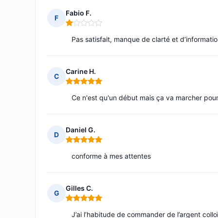
Fabio F.
F
Note : 1 sur 5
Pas satisfait, manque de clarté et d’information
Carine H.
C
Note : 5 sur 5
Ce n'est qu'un début mais ça va marcher pour
Daniel G.
D
Note : 5 sur 5
conforme à mes attentes
Gilles C.
G
Note : 5 sur 5
J’ai l’habitude de commander de l’argent colloï