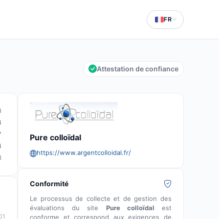
FR
Attestation de confiance
8
4
7
Pure colloïdal
4
https://www.argentcolloidal.fr/
3
Conformité
Le processus de collecte et de gestion des
évaluations du site
Pure colloïdal
est
01
conforme et correspond aux exigences de