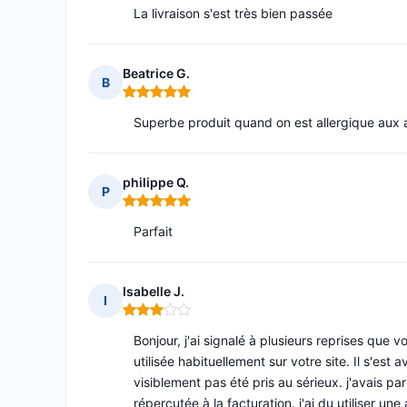
La livraison s'est très bien passée
Beatrice G.
B
Note : 5 sur 5
Superbe produit quand on est allergique aux an
philippe Q.
P
Note : 5 sur 5
Parfait
Isabelle J.
I
Note : 3 sur 5
Bonjour, j'ai signalé à plusieurs reprises qu
utilisée habituellement sur votre site. Il s'est
visiblement pas été pris au sérieux. j'avais pa
répercutée à la facturation. j'ai du utiliser u