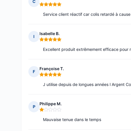
C
Note : 5 sur 5
Service client réactif car colis retardé à caus
Isabelle B.
I
Note : 5 sur 5
Excellent produit extrêmement efficace pour m
Françoise T.
F
Note : 5 sur 5
J utilise depuis de longues années l Argent Co
Philippe M.
P
Note : 1 sur 5
Mauvaise tenue dans le temps