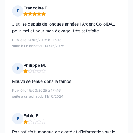
Françoise T.
F
Note : 5 sur 5
J utilise depuis de longues années l Argent ColloÏDAL
pour moi et pour mon élevage, très satisfaite
Publié le 24/06/2025 à 11h03
suite à un achat du 14/06/2025
Philippe M.
P
Note : 1 sur 5
Mauvaise tenue dans le temps
Publié le 15/03/2025 à 17h16
suite à un achat du 11/10/2024
Fabio F.
F
Note : 1 sur 5
Pas satisfait, manque de clarté et d’information sur le