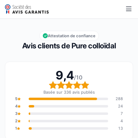
Pure colloïdal
9,4/10
Note globale : 9,4 sur 10
Attestation de confiance
Avis clients de Pure colloïdal
9,4
/10
Note globale : 9,4 sur 1
Basée sur 336 avis publiés
5
288
4
24
3
7
2
4
1
13