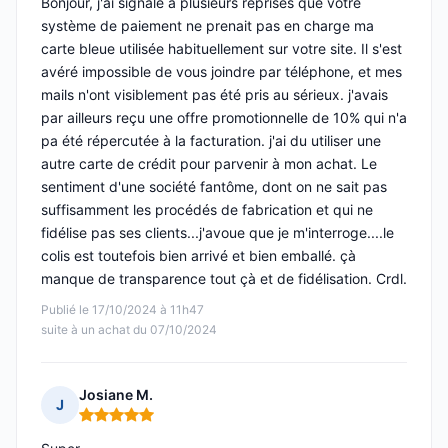
Bonjour, j'ai signalé à plusieurs reprises que votre
système de paiement ne prenait pas en charge ma
carte bleue utilisée habituellement sur votre site. Il s'est
avéré impossible de vous joindre par téléphone, et mes
mails n'ont visiblement pas été pris au sérieux. j'avais
par ailleurs reçu une offre promotionnelle de 10% qui n'a
pa été répercutée à la facturation. j'ai du utiliser une
autre carte de crédit pour parvenir à mon achat. Le
sentiment d'une société fantôme, dont on ne sait pas
suffisamment les procédés de fabrication et qui ne
fidélise pas ses clients...j'avoue que je m'interroge....le
colis est toutefois bien arrivé et bien emballé. çà
manque de transparence tout çà et de fidélisation. Crdl.
Publié le 17/10/2024 à 11h47
suite à un achat du 07/10/2024
Josiane M.
J
Note : 5 sur 5