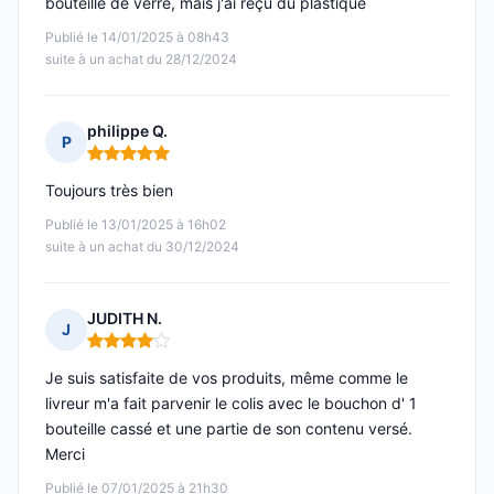
bouteille de verre, mais j'ai reçu du plastique
Publié le 14/01/2025 à 08h43
suite à un achat du 28/12/2024
philippe Q.
P
Note : 5 sur 5
Toujours très bien
Publié le 13/01/2025 à 16h02
suite à un achat du 30/12/2024
JUDITH N.
J
Note : 4 sur 5
Je suis satisfaite de vos produits, même comme le
livreur m'a fait parvenir le colis avec le bouchon d' 1
bouteille cassé et une partie de son contenu versé.
Merci
Publié le 07/01/2025 à 21h30