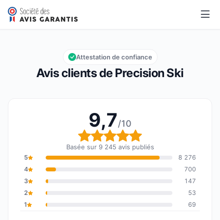
Precision Ski
9,7/10
Note globale : 9,7 sur 10
Attestation de confiance
Avis clients de Precision Ski
9,7
/10
Note globale : 9,7 sur 1
Basée sur 9 245 avis publiés
5
8 276
4
700
3
147
2
53
1
69