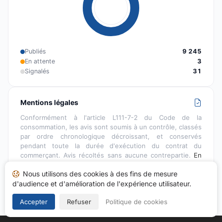
Publiés
9 245
En attente
3
Signalés
31
Mentions légales
Conformément à l'article L111-7-2 du Code de la
consommation, les avis sont soumis à un contrôle, classés
par ordre chronologique décroissant, et conservés
pendant toute la durée d'exécution du contrat du
commerçant. Avis récoltés sans aucune contrepartie.
En
savoir plus…
Nous utilisons des cookies à des fins de mesure
d'audience et d'amélioration de l'expérience utilisateur.
Accepter
Refuser
Politique de cookies