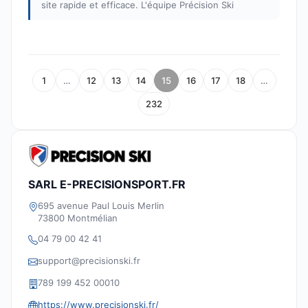
site rapide et efficace. L'équipe Précision Ski
1
…
12
13
14
15
16
17
18
…
232
SARL E-PRECISIONSPORT.FR
695 avenue Paul Louis Merlin
73800 Montmélian
04 79 00 42 41
support@precisionski.fr
789 199 452 00010
https://www.precisionski.fr/