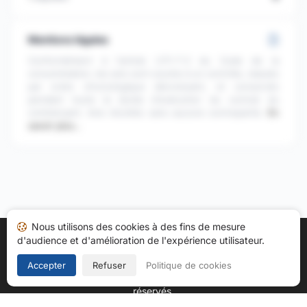
Mentions légales
Conformément à l'article L111-7-2 du Code de la
consommation, les avis sont soumis à un contrôle, classés
par ordre chronologique décroissant, et conservés
pendant toute la durée d'exécution du contrat du
commerçant. Avis récoltés sans aucune contrepartie.
En
savoir plus…
Nous utilisons des cookies à des fins de mesure
d'audience et d'amélioration de l'expérience utilisateur.
Accueil
Mes avis
Catégories
CGU
Cookies
Politique de confidentialité
Mentions légales
Accepter
Refuser
Politique de cookies
Copyright © 2026
Société des Avis Garantis
. Tous droits
réservés.