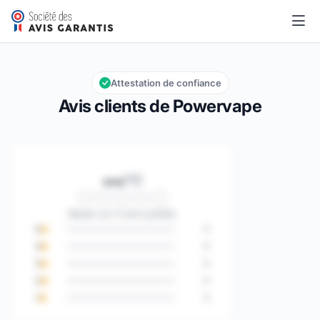
Powervape
…/10
Note globale : … sur 10
Attestation de confiance
Avis clients de Powervape
…
/10
Note globale : … sur 10
Basée sur 0 avis publiés
5
0
4
0
3
0
2
0
1
0