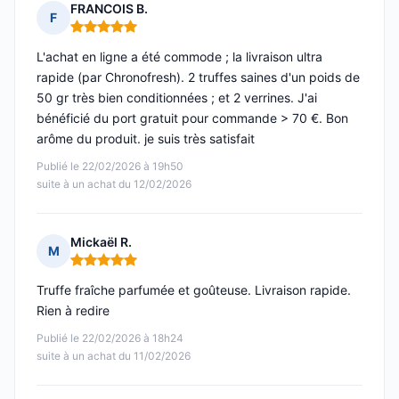
FRANCOIS B.
F
Note : 5 sur 5
L'achat en ligne a été commode ; la livraison ultra
rapide (par Chronofresh). 2 truffes saines d'un poids de
50 gr très bien conditionnées ; et 2 verrines. J'ai
bénéficié du port gratuit pour commande > 70 €. Bon
arôme du produit. je suis très satisfait
Publié le 22/02/2026 à 19h50
suite à un achat du 12/02/2026
Mickaël R.
M
Note : 5 sur 5
Truffe fraîche parfumée et goûteuse. Livraison rapide.
Rien à redire
Publié le 22/02/2026 à 18h24
suite à un achat du 11/02/2026