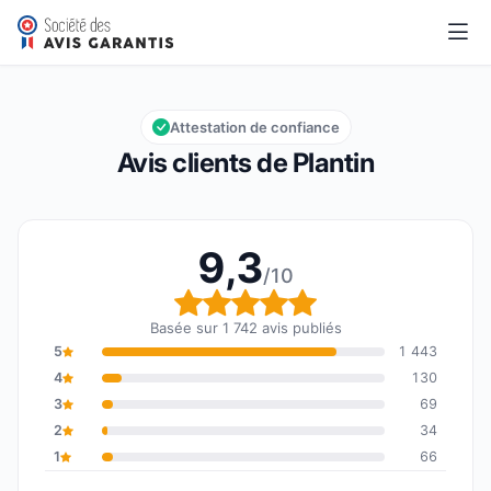
Plantin
9,3/10
Note globale : 9,3 sur 10
Attestation de confiance
Avis clients de Plantin
9,3
/10
Note globale : 9,3 sur 1
Basée sur 1 742 avis publiés
5
1 443
4
130
3
69
2
34
1
66