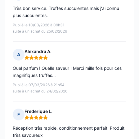
Note : 4 sur 5
Très bon service. Truffes succulentes mais j'ai connu
plus succulentes.
Publié le 10/03/2026 à 09h31
suite à un achat du 25/02/2026
Alexandra A.
A
Note : 5 sur 5
Quel parfum ! Quelle saveur ! Merci mille fois pour ces
magnifiques truffes…
Publié le 07/03/2026 à 21h54
suite à un achat du 24/02/2026
Frederique L.
F
Note : 5 sur 5
Réception très rapide, conditionnement parfait. Produit
très savoureux