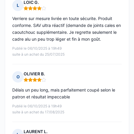
LOIC G.
L
Note : 4 sur 5
Verriere sur mesure livrée en toute sécurite. Produit
conforme. SAV ultra réactif (demande de joints cales en
caoutchouc supplémentaire. Je regrette seulement le
cadre alu un peu trop léger et fin à mon goût.
Publié le 06/10/2025 à 19h49
suite à un achat du 25/07/2025
OLIVIER B.
O
Note : 4 sur 5
Délais un peu long, mais parfaitement coupé selon le
patron et résultat impeccable
Publié le 06/10/2025 à 19h49
suite à un achat du 17/08/2025
LAURENT L.