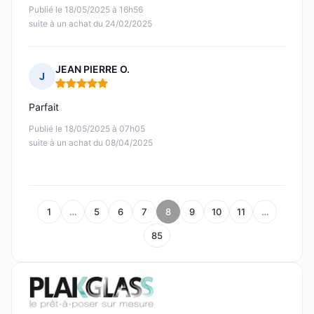
Publié le 18/05/2025 à 16h56
suite à un achat du 24/02/2025
JEAN PIERRE O.
J
Note : 5 sur 5
Parfait
Publié le 18/05/2025 à 07h05
suite à un achat du 08/04/2025
1
…
5
6
7
8
9
10
11
…
85