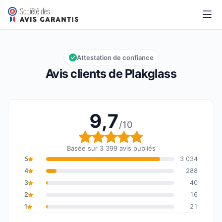
Plakglass
9,7/10
Note globale : 9,7 sur 10
Attestation de confiance
Avis clients de Plakglass
9,7
/10
Note globale : 9,7 sur 1
Basée sur 3 399 avis publiés
5
3 034
4
288
3
40
2
16
1
21