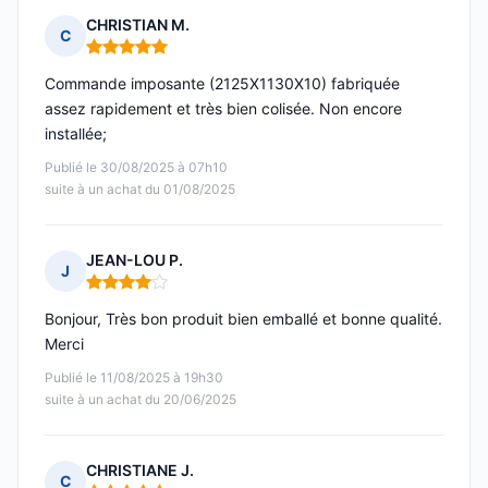
CHRISTIAN M.
C
Note : 5 sur 5
Commande imposante (2125X1130X10) fabriquée
assez rapidement et très bien colisée. Non encore
installée;
Publié le 30/08/2025 à 07h10
suite à un achat du 01/08/2025
JEAN-LOU P.
J
Note : 4 sur 5
Bonjour, Très bon produit bien emballé et bonne qualité.
Merci
Publié le 11/08/2025 à 19h30
suite à un achat du 20/06/2025
CHRISTIANE J.
C