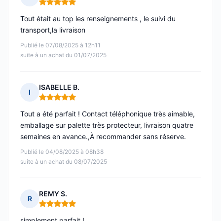
Note : 5 sur 5
Tout était au top les renseignements , le suivi du
transport,la livraison
Publié le 07/08/2025 à 12h11
suite à un achat du 01/07/2025
ISABELLE B.
I
Note : 5 sur 5
Tout a été parfait ! Contact téléphonique très aimable,
emballage sur palette très protecteur, livraison quatre
semaines en avance.,À recommander sans réserve.
Publié le 04/08/2025 à 08h38
suite à un achat du 08/07/2025
REMY S.
R
Note : 5 sur 5
simplement parfait !