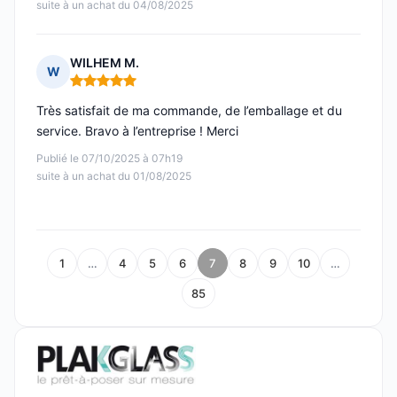
suite à un achat du 04/08/2025
WILHEM M.
W
Note : 5 sur 5
Très satisfait de ma commande, de l’emballage et du
service. Bravo à l’entreprise ! Merci
Publié le 07/10/2025 à 07h19
suite à un achat du 01/08/2025
1
…
4
5
6
7
8
9
10
…
85