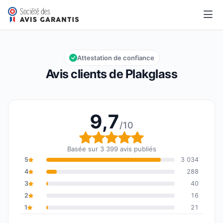
Plakglass
9,7/10
Note globale : 9,7 sur 10
Attestation de confiance
Avis clients de Plakglass
9,7
/10
Note globale : 9,7 sur 1
Basée sur 3 399 avis publiés
5
3 034
4
288
3
40
2
16
1
21