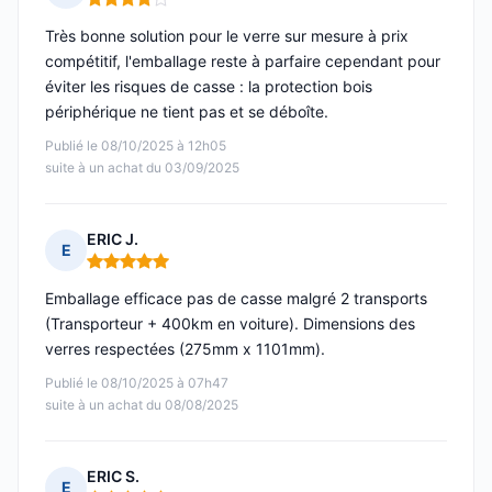
Note : 4 sur 5
Très bonne solution pour le verre sur mesure à prix
compétitif, l'emballage reste à parfaire cependant pour
éviter les risques de casse : la protection bois
périphérique ne tient pas et se déboîte.
Publié le 08/10/2025 à 12h05
suite à un achat du 03/09/2025
ERIC J.
E
Note : 5 sur 5
Emballage efficace pas de casse malgré 2 transports
(Transporteur + 400km en voiture). Dimensions des
verres respectées (275mm x 1101mm).
Publié le 08/10/2025 à 07h47
suite à un achat du 08/08/2025
ERIC S.
E