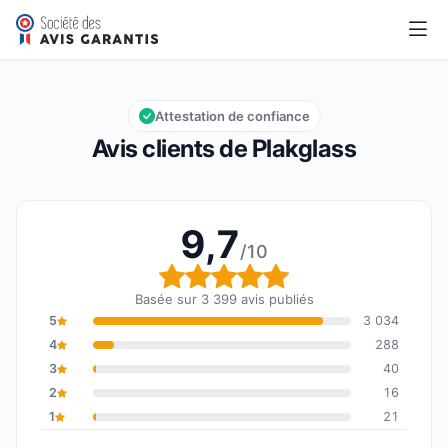
Plakglass
9,7/10
Note globale : 9,7 sur 10
Attestation de confiance
Avis clients de Plakglass
9,7
/10
Note globale : 9,7 sur 1
Basée sur 3 399 avis publiés
5
3 034
4
288
3
40
2
16
1
21