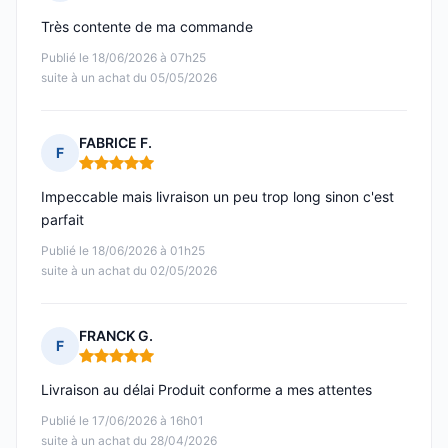
Note : 5 sur 5
Très contente de ma commande
Publié le 18/06/2026 à 07h25
suite à un achat du 05/05/2026
FABRICE F.
F
Note : 5 sur 5
Impeccable mais livraison un peu trop long sinon c'est
parfait
Publié le 18/06/2026 à 01h25
suite à un achat du 02/05/2026
FRANCK G.
F
Note : 5 sur 5
Livraison au délai Produit conforme a mes attentes
Publié le 17/06/2026 à 16h01
suite à un achat du 28/04/2026