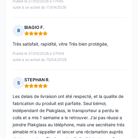
Publié le 27/05/2026 à 17h45
suite à un achat du 11/04/2026
BIAGIO F.
B
Note : 5 sur 5
Très satisfait, rapidité, vitre Très bien protégée,
Publié le 27/05/2026 à 07h09
suite à un achat du 15/04/2026
STEPHAN R.
S
Note : 5 sur 5
Les delais de livraison ont été respecté, et la qualite de
fabrication du produit est parfaite. Seul bémol,
indépendant de Plakglass, le transporteur a perdu le
colis et a mis 1 semaine a le retrouver. J'ai pas réussi a
joindre Plakglass au téléphone, mais une secrétaire trés
aimable m'a rappeller et lancer une réclamation auprès