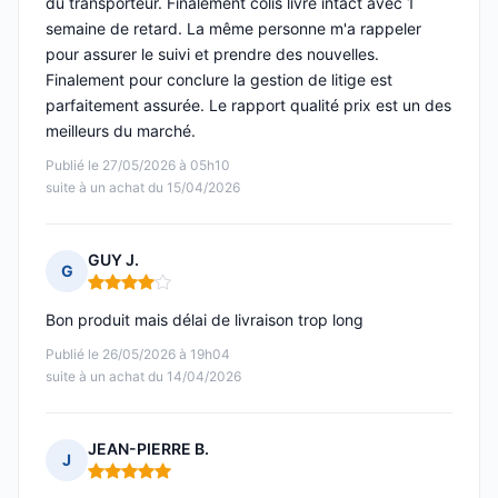
du transporteur. Finalement colis livré intact avec 1
semaine de retard. La même personne m'a rappeler
pour assurer le suivi et prendre des nouvelles.
Finalement pour conclure la gestion de litige est
parfaitement assurée. Le rapport qualité prix est un des
meilleurs du marché.
Publié le 27/05/2026 à 05h10
suite à un achat du 15/04/2026
GUY J.
G
Note : 4 sur 5
Bon produit mais délai de livraison trop long
Publié le 26/05/2026 à 19h04
suite à un achat du 14/04/2026
JEAN-PIERRE B.
J
Note : 5 sur 5