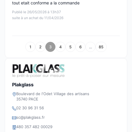
tout etait conforme a la commande
Publié le 26/05/2026 à 13h37
suite à un achat du 11/04/2026
1
2
3
4
5
6
…
85
Plakglass
Boulevard de l'Odet Village des artisans
35740 PACE
02 30 96 31 56
sc@plakglass.fr
480 357 482 00029