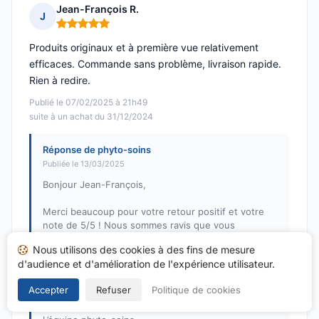
Jean-François R.
J
Note : 5 sur 5
Produits originaux et à première vue relativement
efficaces. Commande sans problème, livraison rapide.
Rien à redire.
Publié le 07/02/2025 à 21h49
suite à un achat du 31/12/2024
Réponse de phyto-soins
Publiée le 13/03/2025
Bonjour Jean-François,
Merci beaucoup pour votre retour positif et votre
note de 5/5 ! Nous sommes ravis que vous
appréciiez nos produits et que votre expérience de
Nous utilisons des cookies à des fins de mesure
commande ait été satisfaisante. Votre satisfaction
d'audience et d'amélioration de l'expérience utilisateur.
est notre priorité, et nous espérons vous revoir
bientôt sur "phyto-soins" !
Accepter
Refuser
Politique de cookies
Cordialement,