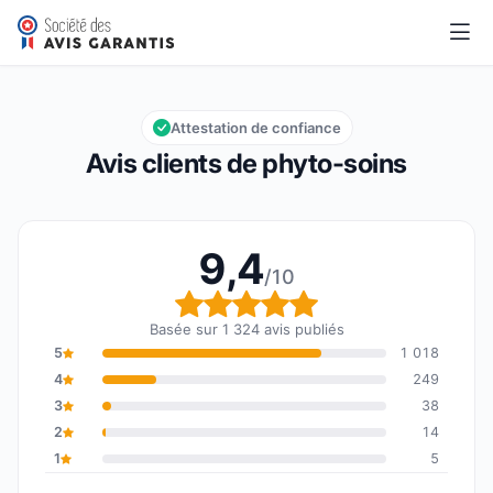
phyto-soins
9,4/10
Note globale : 9,4 sur 10
Attestation de confiance
Avis clients de phyto-soins
9,4
/10
Note globale : 9,4 sur 1
Basée sur 1 324 avis publiés
5
1 018
4
249
3
38
2
14
1
5