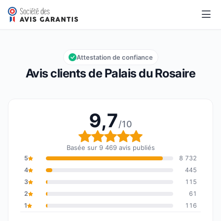
Palais du Rosaire
9,7/10
Note globale : 9,7 sur 10
Attestation de confiance
Avis clients de Palais du Rosaire
9,7
/10
Note globale : 9,7 sur 1
Basée sur 9 469 avis publiés
5
8 732
4
445
3
115
2
61
1
116