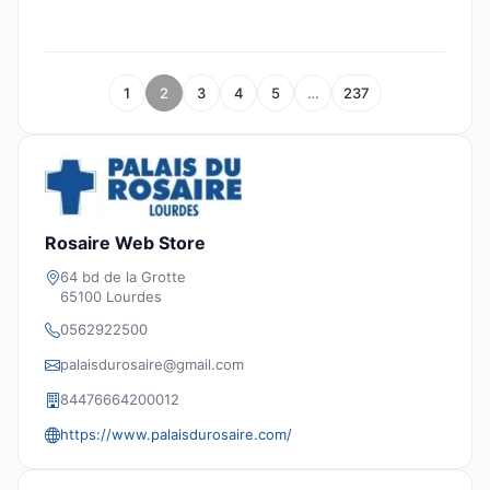
1
2
3
4
5
…
237
Rosaire Web Store
64 bd de la Grotte
65100 Lourdes
0562922500
palaisdurosaire@gmail.com
84476664200012
https://www.palaisdurosaire.com/