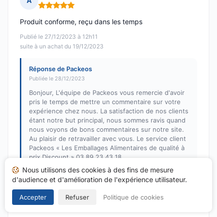
A
Note : 5 sur 5
Produit conforme, reçu dans les temps
Publié le 27/12/2023 à 12h11
suite à un achat du 19/12/2023
Réponse de Packeos
Publiée le 28/12/2023
Bonjour, L'équipe de Packeos vous remercie d'avoir
pris le temps de mettre un commentaire sur votre
expérience chez nous. La satisfaction de nos clients
étant notre but principal, nous sommes ravis quand
nous voyons de bons commentaires sur notre site.
Au plaisir de retravailler avec vous. Le service client
Packeos « Les Emballages Alimentaires de qualité à
prix Discount » 03 89 23 43 18
Nous utilisons des cookies à des fins de mesure
d'audience et d'amélioration de l'expérience utilisateur.
Acheteur Vérifié
Accepter
Refuser
Politique de cookies
A
Note : 3 sur 5