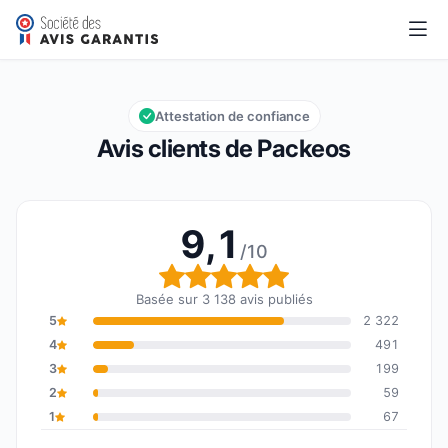
Packeos
9,1/10
Note globale : 9,1 sur 10
Attestation de confiance
Avis clients de Packeos
9,1
/10
Note globale : 9,1 sur 1
Basée sur 3 138 avis publiés
5
2 322
4
491
3
199
2
59
1
67