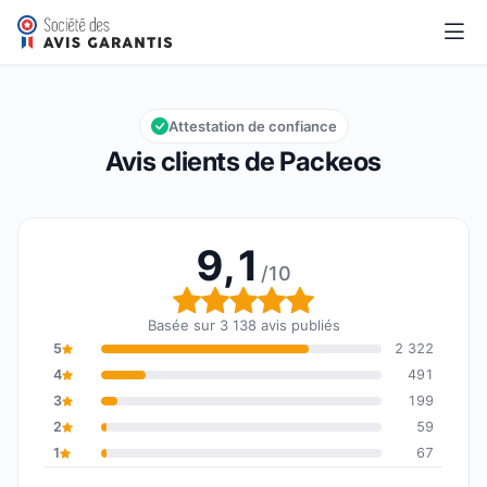
Packeos
9,1/10
Note globale : 9,1 sur 10
Attestation de confiance
Avis clients de Packeos
9,1
/10
Note globale : 9,1 sur 1
Basée sur 3 138 avis publiés
5
2 322
4
491
3
199
2
59
1
67