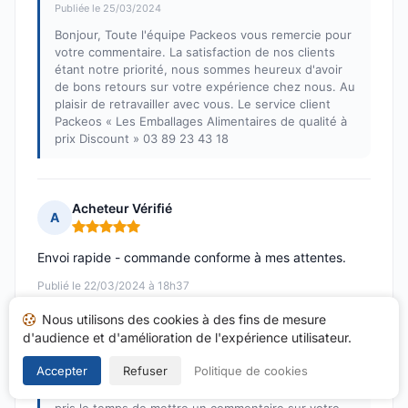
Publiée le 25/03/2024
Bonjour, Toute l'équipe Packeos vous remercie pour
votre commentaire. La satisfaction de nos clients
étant notre priorité, nous sommes heureux d'avoir
de bons retours sur votre expérience chez nous. Au
plaisir de retravailler avec vous. Le service client
Packeos « Les Emballages Alimentaires de qualité à
prix Discount » 03 89 23 43 18
Acheteur Vérifié
A
Note : 5 sur 5
Envoi rapide - commande conforme à mes attentes.
Publié le 22/03/2024 à 18h37
suite à un achat du 15/03/2024
Nous utilisons des cookies à des fins de mesure
d'audience et d'amélioration de l'expérience utilisateur.
Réponse de Packeos
Publiée le 25/03/2024
Accepter
Refuser
Politique de cookies
Bonjour, L'équipe de Packeos vous remercie d'avoir