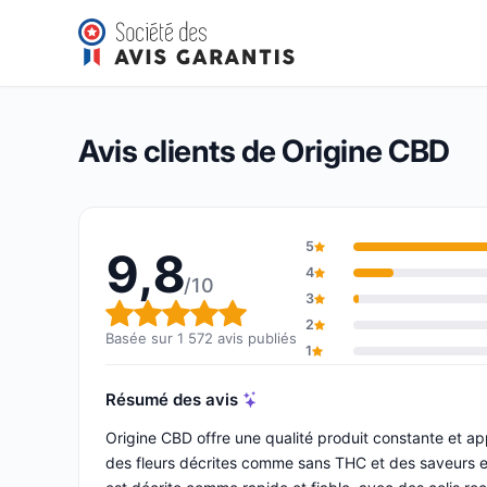
Origine CBD
9,8/10
(1 572 avis)
Note globale : 9,8 sur 10
Avis clients de Origine CBD
5
9,8
4
/10
3
Note globale : 9,8 sur 10
2
Basée sur 1 572 avis publiés
1
Résumé des avis
Origine CBD offre une qualité produit constante et ap
des fleurs décrites comme sans THC et des saveurs et 