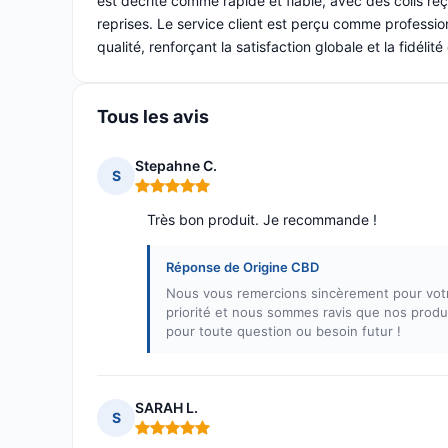
est décrite comme rapide et fiable, avec des colis re
reprises. Le service client est perçu comme professi
qualité, renforçant la satisfaction globale et la fidélité
Tous les avis
Stepahne C.
S
Note : 5 sur 5
Très bon produit. Je recommande !
Réponse de Origine CBD
Nous vous remercions sincèrement pour votre
priorité et nous sommes ravis que nos produi
pour toute question ou besoin futur !
SARAH L.
S
Note : 5 sur 5