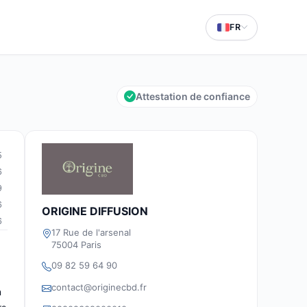
FR
Attestation de confiance
5
6
9
6
ORIGINE DIFFUSION
6
17 Rue de l'arsenal
75004 Paris
09 82 59 64 90
contact@originecbd.fr
n