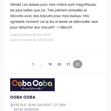
Génial! Les laisses pour mes chiens sont magnifiques:
les plus belles que j'ai. Très joliment emballés et
décorés avec des biscuits pour mes loulous: très
agréable moment car je les ai laissé se débrouiller seul
pour détacher leur biscuit!!! :-) Merci!!!
Publié le 06/04/2022 à 18h37
suite à un achat du 02/01/2022
1
…
19
20
21
22
OOBA OOBA
149 RUE JEAN DAUSSET LOT B04
84140 AVIGNON