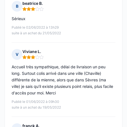
beatrice B.
B
Note : 3 sur 5
Sérieux
Publié le 02/06/2022 à 13h29
suite à un achat du 21/05/2022
Viviane L.
V
Note : 3 sur 5
Accueil très sympathique, délai de livraison un peu
long. Surtout colis arrivé dans une ville (Chaville)
différente de la mienne, alors que dans Sèvres (ma
ville) je sais qu'il existe plusieurs point relais, plus facile
d'accès pour moi. Merci
Publié le 01/06/2022 à 09h30
suite à un achat du 19/05/2022
franck A.