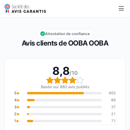
OOBA OOBA
8,8/10
Note globale : 8,8 sur 10
Attestation de confiance
Avis clients de OOBA OOBA
8,8
/10
Note globale : 8,8 sur 1
Basée sur 880 avis publiés
5
665
4
86
3
37
2
21
1
71