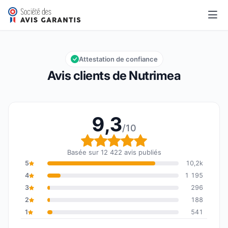
Nutrimea
9,3/10
Note globale : 9,3 sur 10
Attestation de confiance
Avis clients de Nutrimea
9,3
/10
Note globale : 9,3 sur 1
Basée sur 12 422 avis publiés
5
10,2k
4
1 195
3
296
2
188
1
541