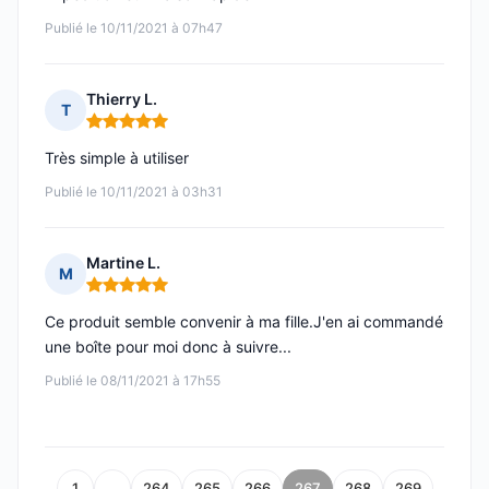
Publié le 10/11/2021 à 07h47
Thierry L.
T
Note : 5 sur 5
Très simple à utiliser
Publié le 10/11/2021 à 03h31
Martine L.
M
Note : 5 sur 5
Ce produit semble convenir à ma fille.J'en ai commandé
une boîte pour moi donc à suivre...
Publié le 08/11/2021 à 17h55
1
…
264
265
266
267
268
269