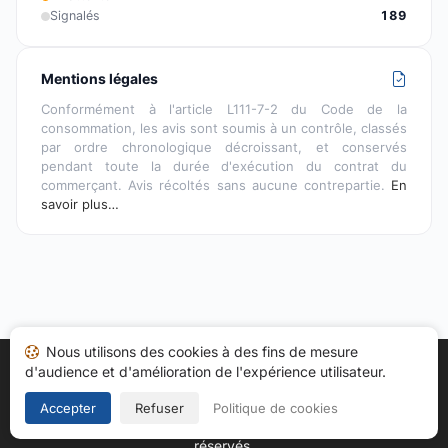
Signalés
189
Mentions légales
Conformément à l'article L111-7-2 du Code de la
consommation, les avis sont soumis à un contrôle, classés
par ordre chronologique décroissant, et conservés
pendant toute la durée d'exécution du contrat du
commerçant. Avis récoltés sans aucune contrepartie.
En
savoir plus…
Nous utilisons des cookies à des fins de mesure
d'audience et d'amélioration de l'expérience utilisateur.
Accueil
Mes avis
Catégories
CGU
Cookies
Politique de confidentialité
Mentions légales
Accepter
Refuser
Politique de cookies
Copyright © 2026
Société des Avis Garantis
. Tous droits
réservés.