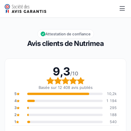
Nutrimea
9,3/10
Note globale : 9,3 sur 10
Attestation de confiance
Avis clients de Nutrimea
9,3
/10
Note globale : 9,3 sur 1
Basée sur 12 408 avis publiés
5
10,2k
4
1 194
3
295
2
188
1
540