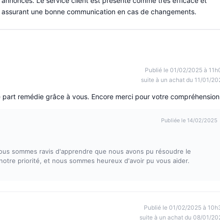
 annoncés. Le service client est présenté comme très efficace et
ts, assurant une bonne communication en cas de changements.
Publié le 01/02/2025 à 11h
suite à un achat du 11/01/20
e part remédie grâce à vous. Encore merci pour votre compréhension
Publiée le 14/02/2025
 Nous sommes ravis d'apprendre que nous avons pu résoudre le
 notre priorité, et nous sommes heureux d'avoir pu vous aider.
Publié le 01/02/2025 à 10h
suite à un achat du 08/01/20