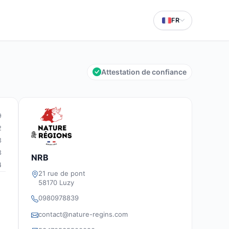
FR
Attestation de confiance
9
2
3
3
NRB
4
21 rue de pont
58170 Luzy
0980978839
contact@nature-regins.com