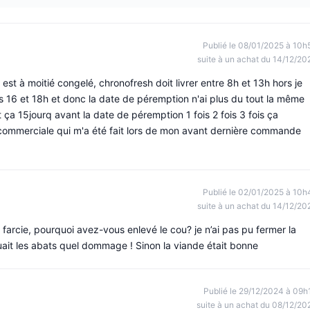
Publié le 08/01/2025 à 10h
suite à un achat du 14/12/20
 est à moitié congelé, chronofresh doit livrer entre 8h et 13h hors je
rs 16 et 18h et donc la date de péremption n'ai plus du tout la même
 ça 15jourq avant la date de péremption 1 fois 2 fois 3 fois ça
ommerciale qui m'a été fait lors de mon avant dernière commande
Publié le 02/01/2025 à 10h
suite à un achat du 14/12/20
 farcie, pourquoi avez-vous enlevé le cou? je n’ai pas pu fermer la
uait les abats quel dommage ! Sinon la viande était bonne
Publié le 29/12/2024 à 09h
suite à un achat du 08/12/20