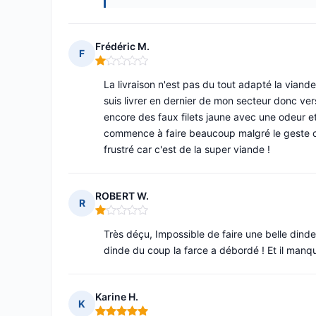
Frédéric M.
F
Note : 1 sur 5
La livraison n'est pas du tout adapté la viande
suis livrer en dernier de mon secteur donc ve
encore des faux filets jaune avec une odeur et
commence à faire beaucoup malgré le geste c
frustré car c'est de la super viande !
ROBERT W.
R
Note : 1 sur 5
Très déçu, Impossible de faire une belle dinde
dinde du coup la farce a débordé ! Et il manq
Karine H.
K