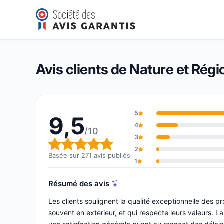
Nature et Régions
9,5/10
(271 avis)
Note globale : 9,5 sur 10
Avis clients de Nature et Régi
5
9,5
4
/10
3
Note globale : 9,5 sur 10
2
Basée sur 271 avis publiés
1
Résumé des avis
Les clients soulignent la qualité exceptionnelle des pr
souvent en extérieur, et qui respecte leurs valeurs. 