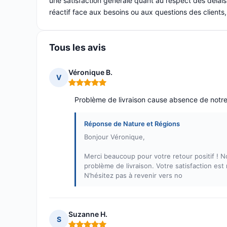
une satisfaction générale quant au respect des délais
réactif face aux besoins ou aux questions des clien
Tous les avis
Véronique B.
V
Note : 5 sur 5
Problème de livraison cause absence de notr
Réponse de Nature et Régions
Bonjour Véronique,
Merci beaucoup pour votre retour positif !
problème de livraison. Votre satisfaction est
N’hésitez pas à revenir vers no
Suzanne H.
S