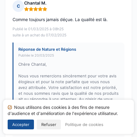
Chantal M.
C
Note : 5 sur 5
Comme toujours jamais déçue. La qualité est là.
Publié le 01/03/2025 à 08h25
suite à un achat du 07/02/2025
Réponse de Nature et Régions
Publiée le 20/03/2025
Chère Chantal,
Nous vous remercions sincèrement pour votre avis
élogieux et pour la note parfaite que vous nous
avez attribuée. Votre satisfaction est notre priorité,
et nous sommes ravis que la qualité de nos produits
ait su répondre à vos attentes. Au plaisir de vous
retrouver bientôt sur notre site "Nature et Régions".
Nous utilisons des cookies à des fins de mesure
d'audience et d'amélioration de l'expérience utilisateur.
Cordialement,
L'équipe de Nature et Régions
Accepter
Refuser
Politique de cookies