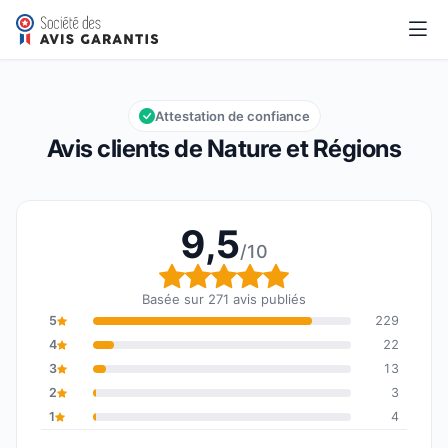
Nature et Régions
9,5/10
Note globale : 9,5 sur 10
Attestation de confiance
Avis clients de Nature et Régions
9,5
/10
Note globale : 9,5 sur 1
Basée sur 271 avis publiés
5
229
4
22
3
13
2
3
1
4