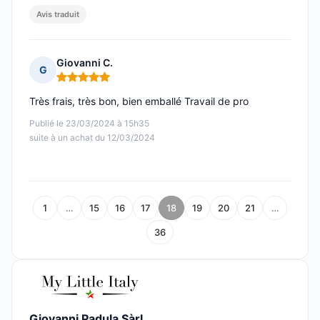
Avis traduit
Giovanni C.
G
Note : 5 sur 5
Très frais, très bon, bien emballé Travail de pro
Publié le 23/03/2024 à 15h35
suite à un achat du 12/03/2024
1
…
15
16
17
18
19
20
21
…
36
Giovanni Padula Sàrl