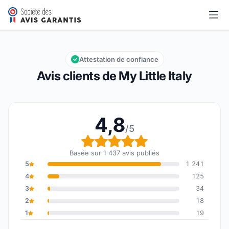
My Little Italy
4,8/5
Note globale : 4,8 sur 5
Attestation de confiance
Avis clients de My Little Italy
4,8
/5
Note globale : 4,8 sur 5
Basée sur 1 437 avis publiés
5
1 241
4
125
3
34
2
18
1
19