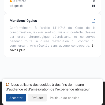
En attente
0
Signalés
15
Mentions légales
Conformément à l'article L111-7-2 du Code de la
consommation, les avis sont soumis à un contrôle, classés
par ordre chronologique décroissant, et conservés
pendant toute la durée d'exécution du contrat du
commerçant. Avis récoltés sans aucune contrepartie.
En
savoir plus…
Nous utilisons des cookies à des fins de mesure
d'audience et d'amélioration de l'expérience utilisateur.
Accueil
Mes avis
Catégories
CGU
Cookies
Politique de confidentialité
Mentions légales
Accepter
Refuser
Politique de cookies
Copyright © 2026
Société des Avis Garantis
. Tous droits