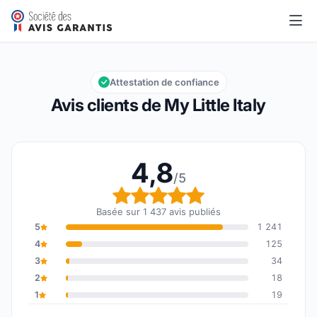
My Little Italy
4,8/5
Note globale : 4,8 sur 5
Attestation de confiance
Avis clients de My Little Italy
4,8
/5
Note globale : 4,8 sur 5
Basée sur 1 437 avis publiés
5
1 241
4
125
3
34
2
18
1
19