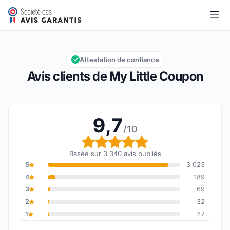
My Little Coupon
9,7/10
Note globale : 9,7 sur 10
Attestation de confiance
Avis clients de My Little Coupon
9,7
/10
Note globale : 9,7 sur 1
Basée sur 3 340 avis publiés
5
3 023
4
189
3
69
2
32
1
27